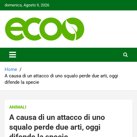
Skip
domenica, Agosto 9, 2026
to
content
Tutelare il nostro Pianeta è la nostra priorità
Ecoo.it
Home
A causa di un attacco di uno squalo perde due arti, oggi
difende la specie
ANIMALI
A causa di un attacco di uno
squalo perde due arti, oggi
difende la specie