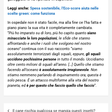
Leggi anche:
Spesa sostenibile, l’Eco-score aiuta nelle
scelte green: come funziona
In ospedale non è stato facile, ma alla fine ce l’ha fatta e
piano piano la sua vita è completamente cambiata.
“
Più ho imparato su di loro, più ho capito quanto
siano
minacciate le loro popolazioni
, le sfide che stanno
affrontando e anche i ruoli che svolgono nel nostro
oceano
” continua con il suo racconto “
siamo
assolutamente terrorizzati dagli squali, eppure,
gli squali
uccidono pochissime persone
in tutto il mondo. Uccidiamo
oltre cento milioni di squali all’anno. […] Quello che stiamo
facendo all’oceano
è assolutamente irragionevole
. Non
stiamo nemmeno parlando di inquinamento ora; questa è
solo pesca. È un attacco multiforme alla vita del nostro
pianeta, ed
è per questo che faccio quello che faccio
“.
Navigazione
Il cane rischia qualcosa se mangia questi insetti?