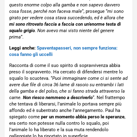
questo enorme colpo alla gamba e non sapevo davvero
cosa fosse, perché non faceva male
“, prosegue “
mi sono
girato per vedere cosa stava succedendo, ed è allora che
mi sono ritrovato faccia a faccia con un’enorme testa di
squalo grigio
. Non avevo mai visto niente del genere
prima
“.
Leggi anche:
Spaventapasseri, non sempre funziona:
cosa fanno gli uccelli
Racconta di come il suo spirito di sopravvivenza abbia
preso il sopravvento. Ha cercato di difendersi mentre lo
squalo lo scuoteva. “
Puoi immaginare come ci si sente ad
avere due file di circa 36 lame di rasoio su entrambi i lati
della gamba e del polso, che si fanno strada attraverso la
carne.
Non riesco nemmeno a descriverlo
“. Nel frattempo
che tentava di liberarsi, l’animale lo portava sempre più
affondo ed è subentrato anche l’annegamento. Paul ha
spiegato come
per un momento abbia perso le speranze
,
era certo non potesse nulla contro lo squalo, poi
l’animale lo ha liberato e la sua muta rendendolo
galleggiate lo ha riportato in superficie.