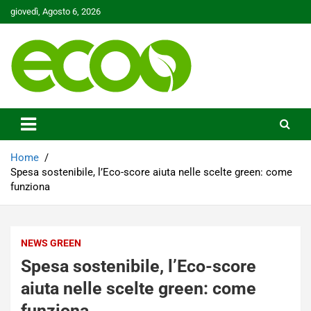
Skip
giovedì, Agosto 6, 2026
to
content
Tutelare il nostro Pianeta è la nostra priorità
Ecoo.it
Home
Spesa sostenibile, l’Eco-score aiuta nelle scelte green: come
funziona
NEWS GREEN
Spesa sostenibile, l’Eco-score
aiuta nelle scelte green: come
funziona