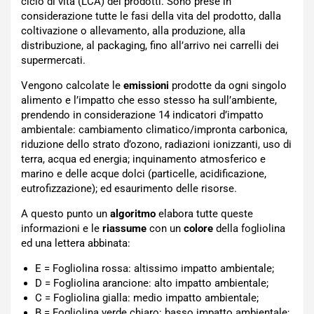
ciclo di vita (LCA) dei prodotti. Sono prese in
considerazione tutte le fasi della vita del prodotto, dalla
coltivazione o allevamento, alla produzione, alla
distribuzione, al packaging, fino all’arrivo nei carrelli dei
supermercati.
Vengono calcolate le
emissioni
prodotte da ogni singolo
alimento e l’impatto che esso stesso ha sull’ambiente,
prendendo in considerazione 14 indicatori d’impatto
ambientale: cambiamento climatico/impronta carbonica,
riduzione dello strato d’ozono, radiazioni ionizzanti, uso di
terra, acqua ed energia; inquinamento atmosferico e
marino e delle acque dolci (particelle, acidificazione,
eutrofizzazione); ed esaurimento delle risorse.
A questo punto un
algoritmo
elabora tutte queste
informazioni e le
riassume
con un
colore
della fogliolina
ed una lettera abbinata:
E = Fogliolina rossa: altissimo impatto ambientale;
D = Fogliolina arancione: alto impatto ambientale;
C = Fogliolina gialla: medio impatto ambientale;
B = Fogliolina verde chiaro: basso impatto ambientale;