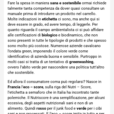
Fare la spesa in maniera
sana e sostenibile
ormai richiede
talmente tanta competenza da dover quasi consultare un
manuale prima di introdurre un prodotto nel carrello.
Molte indicazioni in
etichetta
ci sono, ma anche qui si
deve essere in grado, ed avere tempo, di leggerle. Per
quanto riguarda il campo ambientalista ci si può affidare
alle certificazioni di
biologico
e biodinamico, che non
sono presenti in tutte le tipologie di prodotti e che spesso
sono molto più costose. Numerose aziende cavalcano
l’ondata green, imponendo il colore verde come
identificativo di azienda buona e sensibile. Purtroppo in
molti casi si tratta di un tentativo di
greenwashing
,
ovvero l’abito verde per nascondere una politica tutt’altro
che sostenibile.
Ed allora il consumatore coma può regolarsi? Nasce in
Francia
l’
eco – score
, sulla riga del Nutri – Score,
l’etichetta a semaforo che in Italia ha incontrato tante
polemiche. Il Nutriscore è una semplificazione, per alcuni
eccesiva, degli aspetti nutrizionali sani e non di un
alimento. Quindi
rosso
per il junk food e
verde
per i cibi
sani e non processati. E l’eco – score imita in tutto e per