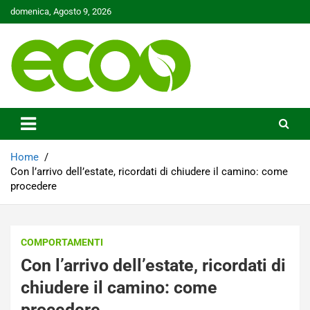
Skip
domenica, Agosto 9, 2026
to
content
Tutelare il nostro Pianeta è la nostra priorità
Ecoo.it
Home
Con l’arrivo dell’estate, ricordati di chiudere il camino: come
procedere
COMPORTAMENTI
Con l’arrivo dell’estate, ricordati di
chiudere il camino: come
procedere