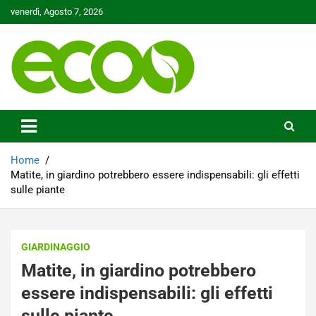
Skip
venerdì, Agosto 7, 2026
to
content
Tutelare il nostro Pianeta è la nostra priorità
Ecoo.it
Home
Matite, in giardino potrebbero essere indispensabili: gli effetti
sulle piante
GIARDINAGGIO
Matite, in giardino potrebbero
essere indispensabili: gli effetti
sulle piante