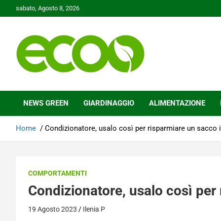
Skip
sabato, Agosto 8, 2026
to
content
Tutelare il nostro Pianeta è la nostra priorità
Ecoo.it
NEWS GREEN
GIARDINAGGIO
ALIMENTAZIONE
Home
Condizionatore, usalo così per risparmiare un sacco i
COMPORTAMENTI
Condizionatore, usalo così per 
19 Agosto 2023
Ilenia P