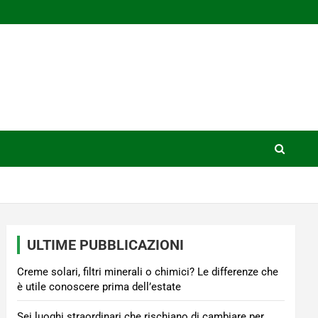
ULTIME PUBBLICAZIONI
Creme solari, filtri minerali o chimici? Le differenze che
è utile conoscere prima dell’estate
Sei luoghi straordinari che rischiano di cambiare per