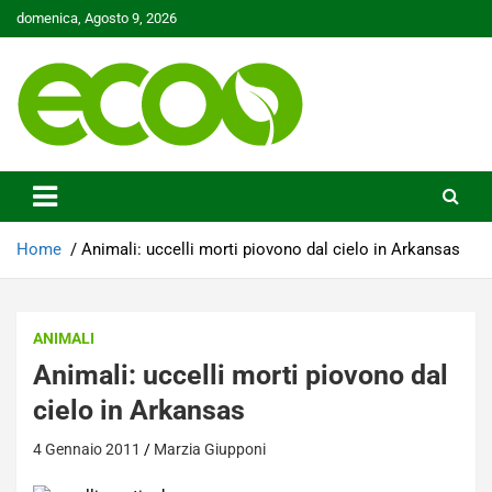
Skip
domenica, Agosto 9, 2026
to
content
Tutelare il nostro Pianeta è la nostra priorità
Ecoo.it
Home
Animali: uccelli morti piovono dal cielo in Arkansas
ANIMALI
Animali: uccelli morti piovono dal
cielo in Arkansas
4 Gennaio 2011
Marzia Giupponi