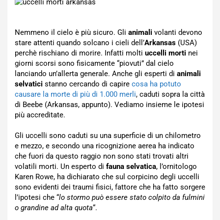
Nemmeno il cielo è più sicuro. Gli
animali
volanti devono
stare attenti quando solcano i cieli dell’
Arkansas
(USA)
perchè rischiano di morire. Infatti molti
uccelli morti
nei
giorni scorsi sono fisicamente “piovuti” dal cielo
lanciando un’allerta generale. Anche gli esperti di
animali
selvatici
stanno cercando di capire
cosa ha potuto
causare la morte di più di 1.000 merli
, caduti sopra la città
di Beebe (Arkansas, appunto). Vediamo insieme le ipotesi
più accreditate.
Gli uccelli sono caduti su una superficie di un chilometro
e mezzo, e secondo una ricognizione aerea ha indicato
che fuori da questo raggio non sono stati trovati altri
volatili morti. Un esperto di
fauna selvatica
, l’ornitologo
Karen Rowe, ha dichiarato che sul corpicino degli uccelli
sono evidenti dei traumi fisici, fattore che ha fatto sorgere
l’ipotesi che “
lo stormo può essere stato colpito da fulmini
o grandine ad alta quota
“.