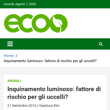
Skip
venerdì, Agosto 7, 2026
to
content
Tutelare il nostro Pianeta è la nostra priorità
Ecoo.it
Home
Inquinamento luminoso: fattore di rischio per gli uccelli?
ANIMALI
Inquinamento luminoso: fattore di
rischio per gli uccelli?
21 Settembre 2010
Gianluca Rini