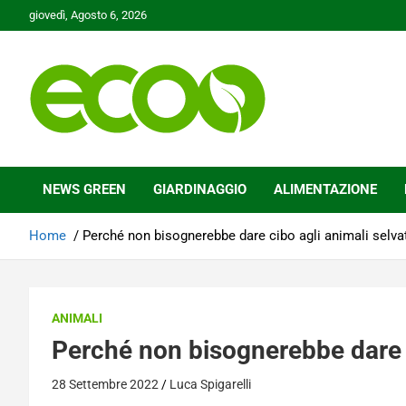
Skip
giovedì, Agosto 6, 2026
to
content
Tutelare il nostro Pianeta è la nostra priorità
Ecoo.it
NEWS GREEN
GIARDINAGGIO
ALIMENTAZIONE
Home
Perché non bisognerebbe dare cibo agli animali selvat
ANIMALI
Perché non bisognerebbe dare c
28 Settembre 2022
Luca Spigarelli