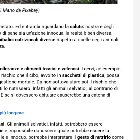
i Mario da Pixabay)
vietato. Ed entrambi riguardano la
salute:
nostra e degli
o di pane sia un’azione innocua, la realtà è ben diversa.
itudini nutrizionali diverse
rispetto a quelle degli animali
ze.
a
tolleranze e alimenti tossici e velenosi.
I cervi, ad esempio,
 rischio che il cibo, avvolto in
sacchetti di plastica
, possa
gestione mortale. Da non sottovalutare poi il rischio che
i lo nutrissero. Infatti gli animali selvatici, al contrario di
o. E se si dovessero abituare causerebbe una catena di
 più longeve
ni.
Gli animali selvatici, infatti, potrebbero essere
e è impossibile conoscere quale potrebbe essere la
e e innocuo, potrebbe interpretare il
gesto di nutrirlo
come