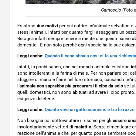
Camoscio (Foto d
Esistono
due motivi
per cui nutrire un’animale selvatico è 
stessi animali. Infatti per quanto fargli assaggiare un pezz
Bisogna infatti sempre tenere a mente che questi hanno
ab
domestici. E non solo perché ogni specie ha le sue esigen
Leggi anche:
Quando il cane abbaia così ci fa una richiest
Infatti, in pochi sanno, che nel mondo animale esistono
in
sono intolleranti alla farina di mais. Per non parlare poi del
sfuggire di mano e finire nel loro stomaco, causando un’in
l’animale non saprebbe più procurarsi il cibo da solo
se tutt
quelli domestici, non sono abituati ad avere il cibo pront
esigenze deleterie.
Leggi anche:
Quanto vive un gatto siamese: è tra le razze
Non bisogna poi sottovalutare il rischio per gli
essere uma
involontariamente vettori di
malattie.
Senza dimenticare ch
reazione dell’animale che, per quanto possa sembrare docil