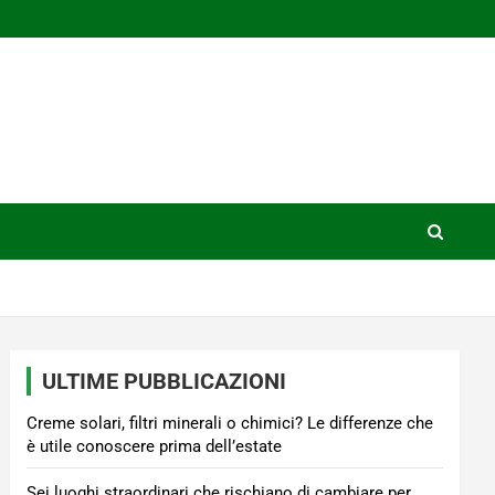
ULTIME PUBBLICAZIONI
Creme solari, filtri minerali o chimici? Le differenze che
è utile conoscere prima dell’estate
Sei luoghi straordinari che rischiano di cambiare per