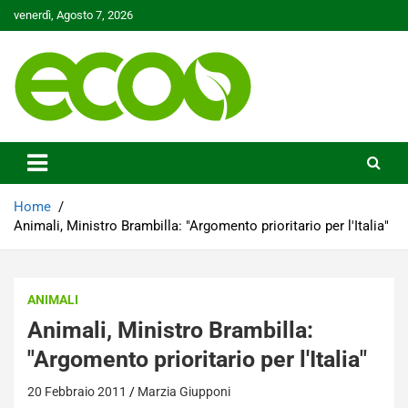
Skip
venerdì, Agosto 7, 2026
to
content
Tutelare il nostro Pianeta è la nostra priorità
Ecoo.it
Home
Animali, Ministro Brambilla: "Argomento prioritario per l'Italia"
ANIMALI
Animali, Ministro Brambilla:
"Argomento prioritario per l'Italia"
20 Febbraio 2011
Marzia Giupponi