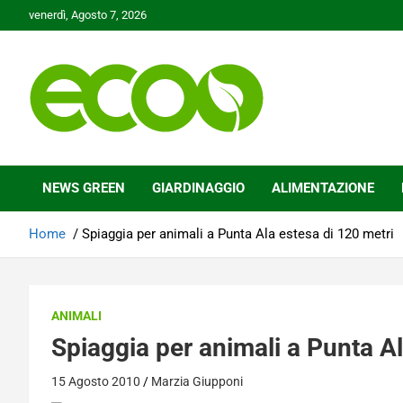
Skip
venerdì, Agosto 7, 2026
to
content
Tutelare il nostro Pianeta è la nostra priorità
Ecoo.it
NEWS GREEN
GIARDINAGGIO
ALIMENTAZIONE
Home
Spiaggia per animali a Punta Ala estesa di 120 metri
ANIMALI
Spiaggia per animali a Punta Al
15 Agosto 2010
Marzia Giupponi