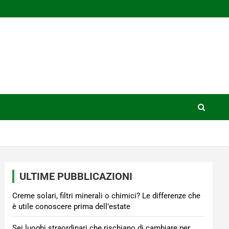
ULTIME PUBBLICAZIONI
Creme solari, filtri minerali o chimici? Le differenze che
è utile conoscere prima dell’estate
Sei luoghi straordinari che rischiano di cambiare per