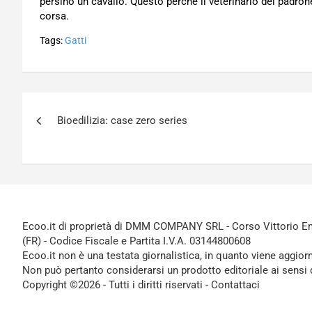
persino un cavallo. Questo perchè il veterinario del padr
corsa.
Tags:
Gatti
Navigazione
Bioedilizia: case zero series
articoli
Ecoo.it di proprietà di DMM COMPANY SRL - Corso Vittorio Ema
(FR) - Codice Fiscale e Partita I.V.A. 03144800608
Ecoo.it non è una testata giornalistica, in quanto viene aggior
Non può pertanto considerarsi un prodotto editoriale ai sensi 
Copyright ©2026 - Tutti i diritti riservati -
Contattaci