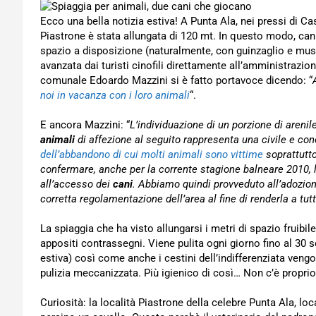
Ecco una bella notizia estiva! A Punta Ala, nei pressi di Ca
Piastrone è stata allungata di 120 mt. In questo modo, cani
spazio a disposizione (naturalmente, con guinzaglio e muse
avanzata dai turisti cinofili direttamente all’amministrazi
comunale Edoardo Mazzini si è fatto portavoce dicendo: “
noi in vacanza con i loro animali
“.
E ancora Mazzini: “
L’individuazione di un porzione di arenil
animali
di affezione al seguito rappresenta una civile e co
dell’abbandono di cui molti animali sono vittime
soprattutto
confermare, anche per la corrente stagione balneare 2010, l’
all’accesso dei
cani
. Abbiamo quindi provveduto all’adozion
corretta regolamentazione dell’area al fine di renderla a tutt
La spiaggia che ha visto allungarsi i metri di spazio fruibil
appositi contrassegni. Viene pulita ogni giorno fino al 30
estiva) così come anche i cestini dell’indifferenziata vengo
pulizia meccanizzata. Più igienico di così… Non c’è proprio
Curiosità: la località Piastrone della celebre Punta Ala, lo