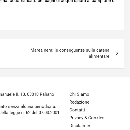
one ha raccomandato dei bagni di acqua salata al campione di
Marea nera: le conseguenze sulla catena
alimentare
nuele II, 13, 03018 Paliano
Chi Siamo
Redazione
nato senza alcuna periodicità.
Contatti
della legge n. 62 del 07.03.2001
Privacy & Cookies
Disclaimer