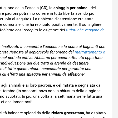
stiglione della Pescaia (GR), la
spiaggia per animali
del
 e padroni potranno correre in tutta libertà avendo più
ruola al seguito). La richiesta d’estensione era stata
one comunale, che ha replicato positivamente. Il consigliere
Abbiamo così recepito le esigenze dei
turisti che vengono da
e finalizzato a consentire l’accesso e la sosta ai bagnanti con
ncreta risposta al deplorevole fenomeno del
maltrattamento e
 nel periodo estivo. Abbiamo per questo ritenuto opportuno
individuazione dei due tratti di arenile da destinare
e di tutte quelle misure necessarie per garantire una
i gli effetti una
spiaggia per animali da affezione
”
e agli animali e ai loro padroni, è delimitata e segnalata da
 settembre (in concomitanza con la chiusura della stagione
no svuotati. In più, una volta alla settimana viene fatta una
 di che lamentarsi!
calità balneare splendida della
riviera grossetana
, ha ospitato