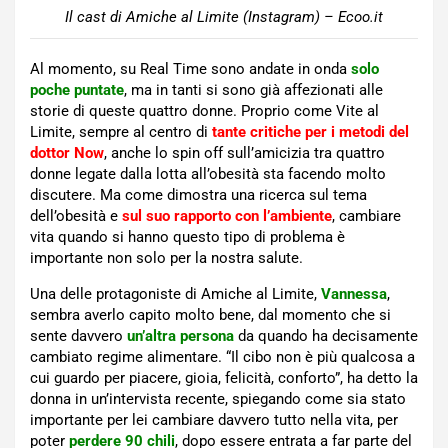
Il cast di Amiche al Limite (Instagram) – Ecoo.it
Al momento, su Real Time sono andate in onda
solo
poche puntate
, ma in tanti si sono già affezionati alle
storie di queste quattro donne. Proprio come Vite al
Limite, sempre al centro di
tante critiche per i metodi del
dottor Now
, anche lo spin off sull’amicizia tra quattro
donne legate dalla lotta all’obesità sta facendo molto
discutere. Ma come dimostra una ricerca sul tema
dell’obesità e
sul suo rapporto con l’ambiente
, cambiare
vita quando si hanno questo tipo di problema è
importante non solo per la nostra salute.
Una delle protagoniste di Amiche al Limite,
Vannessa
,
sembra averlo capito molto bene, dal momento che si
sente davvero
un’altra persona
da quando ha decisamente
cambiato regime alimentare. “Il cibo non è più qualcosa a
cui guardo per piacere, gioia, felicità, conforto”, ha detto la
donna in un’intervista recente, spiegando come sia stato
importante per lei cambiare davvero tutto nella vita, per
poter
perdere 90 chili
, dopo essere entrata a far parte del