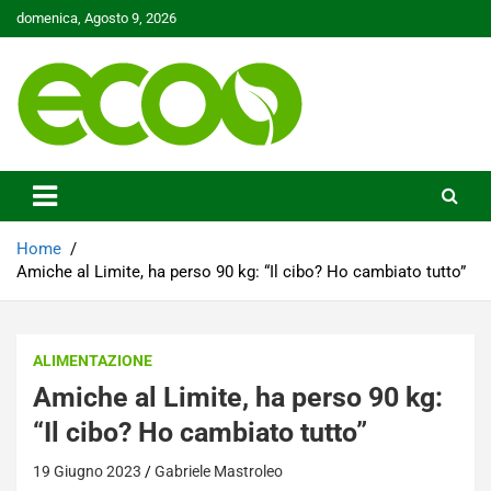
Skip
domenica, Agosto 9, 2026
to
content
Tutelare il nostro Pianeta è la nostra priorità
Ecoo.it
Home
Amiche al Limite, ha perso 90 kg: “Il cibo? Ho cambiato tutto”
ALIMENTAZIONE
Amiche al Limite, ha perso 90 kg:
“Il cibo? Ho cambiato tutto”
19 Giugno 2023
Gabriele Mastroleo