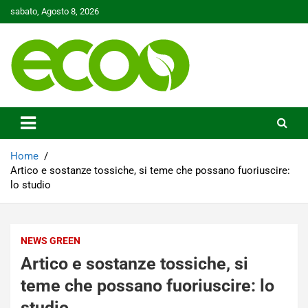
Skip
sabato, Agosto 8, 2026
to
content
Tutelare il nostro Pianeta è la nostra priorità
Ecoo.it
Home
Artico e sostanze tossiche, si teme che possano fuoriuscire:
lo studio
NEWS GREEN
Artico e sostanze tossiche, si
teme che possano fuoriuscire: lo
studio