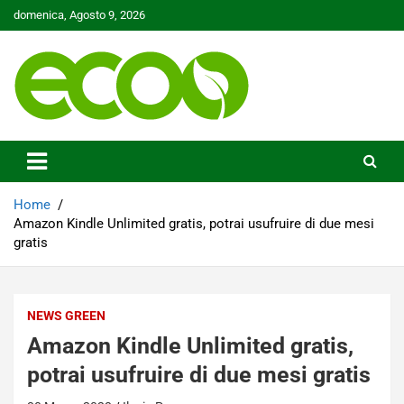
Skip
domenica, Agosto 9, 2026
to
content
Tutelare il nostro Pianeta è la nostra priorità
Ecoo.it
Home
Amazon Kindle Unlimited gratis, potrai usufruire di due mesi
gratis
NEWS GREEN
Amazon Kindle Unlimited gratis,
potrai usufruire di due mesi gratis