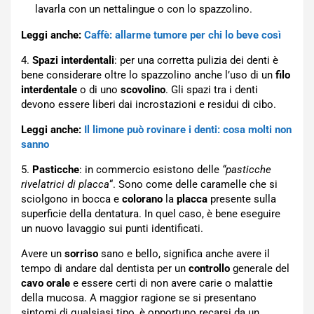
lavarla con un nettalingue o con lo spazzolino.
Leggi anche:
Caffè: allarme tumore per chi lo beve così
4.
Spazi interdentali
: per una corretta pulizia dei denti è
bene considerare oltre lo spazzolino anche l’uso di un
filo
interdentale
o di uno
scovolino
. Gli spazi tra i denti
devono essere liberi dai incrostazioni e residui di cibo.
Leggi anche:
Il limone può rovinare i denti: cosa molti non
sanno
5.
Pasticche
: in commercio esistono delle
“pasticche
rivelatrici di placca
“. Sono come delle caramelle che si
sciolgono in bocca e
colorano
la
placca
presente sulla
superficie della dentatura. In quel caso, è bene eseguire
un nuovo lavaggio sui punti identificati.
Avere un
sorriso
sano e bello, significa anche avere il
tempo di andare dal dentista per un
controllo
generale del
cavo orale
e essere certi di non avere carie o malattie
della mucosa. A maggior ragione se si presentano
sintomi di qualsiasi tipo, è opportuno recarsi da un