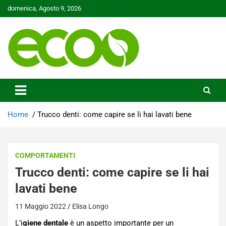
Skip
domenica, Agosto 9, 2026
to
content
Tutelare il nostro Pianeta è la nostra priorità
Ecoo.it
Home
Trucco denti: come capire se li hai lavati bene
COMPORTAMENTI
Trucco denti: come capire se li hai
lavati bene
11 Maggio 2022
Elisa Longo
L’i
giene dentale
è un aspetto importante per un