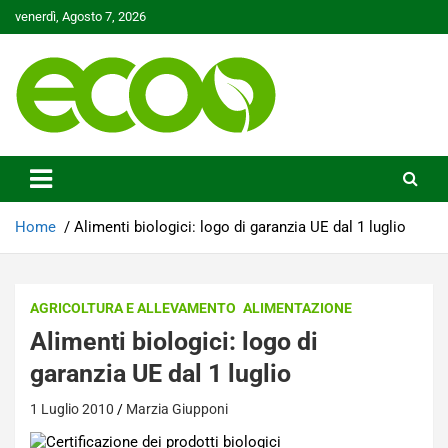
Skip
venerdì, Agosto 7, 2026
to
content
Tutelare il nostro Pianeta è la nostra priorità
Ecoo.it
Home
Alimenti biologici: logo di garanzia UE dal 1 luglio
AGRICOLTURA E ALLEVAMENTO
ALIMENTAZIONE
Alimenti biologici: logo di
garanzia UE dal 1 luglio
1 Luglio 2010
Marzia Giupponi