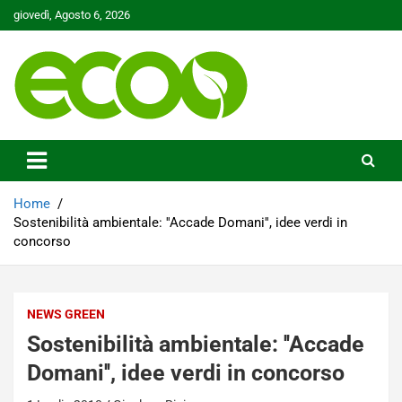
Skip
giovedì, Agosto 6, 2026
to
content
Tutelare il nostro Pianeta è la nostra priorità
Ecoo.it
Home
Sostenibilità ambientale: ''Accade Domani'', idee verdi in
concorso
NEWS GREEN
Sostenibilità ambientale: ''Accade
Domani'', idee verdi in concorso