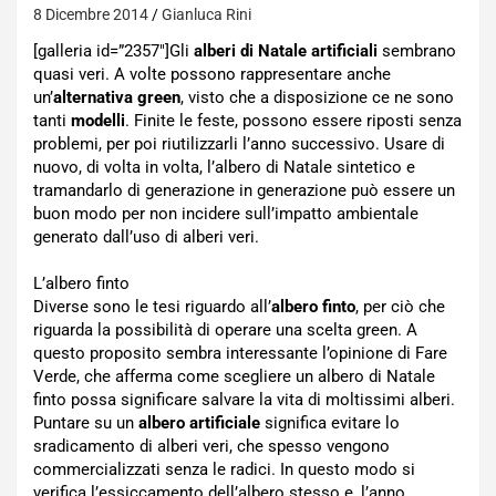
8 Dicembre 2014
Gianluca Rini
[galleria id=”2357″]Gli
alberi di Natale artificiali
sembrano
quasi veri. A volte possono rappresentare anche
un’
alternativa green
, visto che a disposizione ce ne sono
tanti
modelli
. Finite le feste, possono essere riposti senza
problemi, per poi riutilizzarli l’anno successivo. Usare di
nuovo, di volta in volta, l’albero di Natale sintetico e
tramandarlo di generazione in generazione può essere un
buon modo per non incidere sull’impatto ambientale
generato dall’uso di alberi veri.
L’albero finto
Diverse sono le tesi riguardo all’
albero finto
, per ciò che
riguarda la possibilità di operare una scelta green. A
questo proposito sembra interessante l’opinione di Fare
Verde, che afferma come scegliere un albero di Natale
finto possa significare salvare la vita di moltissimi alberi.
Puntare su un
albero artificiale
significa evitare lo
sradicamento di alberi veri, che spesso vengono
commercializzati senza le radici. In questo modo si
verifica l’essiccamento dell’albero stesso e, l’anno