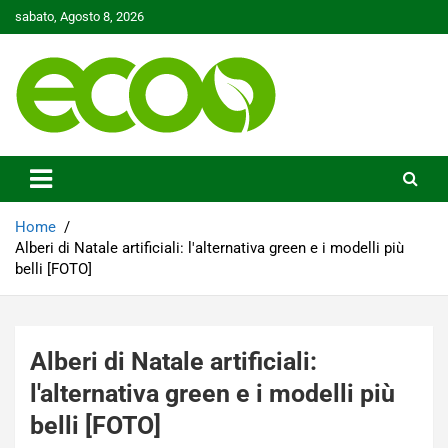
Skip
sabato, Agosto 8, 2026
to
content
Tutelare il nostro Pianeta è la nostra priorità
Ecoo.it
Home
Alberi di Natale artificiali: l'alternativa green e i modelli più
belli [FOTO]
Alberi di Natale artificiali:
l'alternativa green e i modelli più
belli [FOTO]