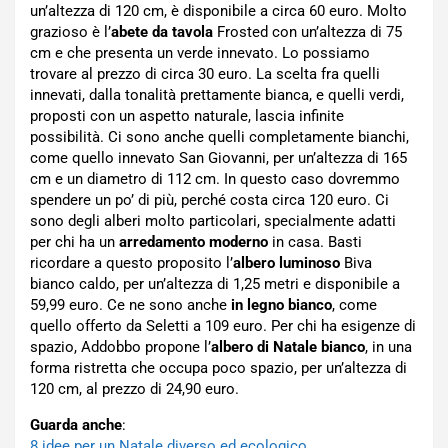
un’altezza di 120 cm, è disponibile a circa 60 euro. Molto
grazioso è l’
abete da tavola
Frosted con un’altezza di 75
cm e che presenta un verde innevato. Lo possiamo
trovare al prezzo di circa 30 euro. La scelta fra quelli
innevati, dalla tonalità prettamente bianca, e quelli verdi,
proposti con un aspetto naturale, lascia infinite
possibilità. Ci sono anche quelli completamente bianchi,
come quello innevato San Giovanni, per un’altezza di 165
cm e un diametro di 112 cm. In questo caso dovremmo
spendere un po’ di più, perché costa circa 120 euro. Ci
sono degli alberi molto particolari, specialmente adatti
per chi ha un
arredamento moderno
in casa. Basti
ricordare a questo proposito l’
albero luminoso
Biva
bianco caldo, per un’altezza di 1,25 metri e disponibile a
59,99 euro. Ce ne sono anche
in legno bianco
, come
quello offerto da Seletti a 109 euro. Per chi ha esigenze di
spazio, Addobbo propone l’
albero di Natale bianco
, in una
forma ristretta che occupa poco spazio, per un’altezza di
120 cm, al prezzo di 24,90 euro.
Guarda anche
:
8 idee per un Natale diverso ed ecologico