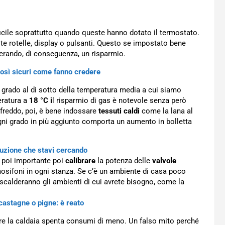
ficile soprattutto quando queste hanno dotato il termostato.
te rotelle, display o pulsanti. Questo se impostato bene
rando, di conseguenza, un risparmio.
così sicuri come fanno credere
grado al di sotto della temperatura media a cui siamo
eratura a
18 °C i
l risparmio di gas è notevole senza però
freddo, poi, è bene indossare
tessuti caldi
come la lana al
ogni grado in più aggiunto comporta un aumento in bolletta
oluzione che stavi cercando
è poi importante poi
calibrare
la potenza delle
valvole
osifoni in ogni stanza. Se c’è un ambiente di casa poco
iscalderanno gli ambienti di cui avrete bisogno, come la
castagne o pigne: è reato
ere la caldaia spenta consumi di meno. Un falso mito perché