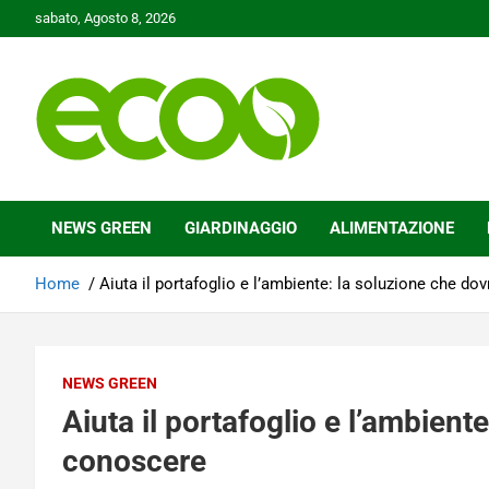
Skip
sabato, Agosto 8, 2026
to
content
Tutelare il nostro Pianeta è la nostra priorità
Ecoo.it
NEWS GREEN
GIARDINAGGIO
ALIMENTAZIONE
Home
Aiuta il portafoglio e l’ambiente: la soluzione che do
NEWS GREEN
Aiuta il portafoglio e l’ambient
conoscere