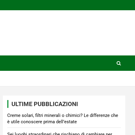
ULTIME PUBBLICAZIONI
Creme solari, filtri minerali o chimici? Le differenze che
è utile conoscere prima dell’estate
Sei luoghi straordinari che rischiano di cambiare per