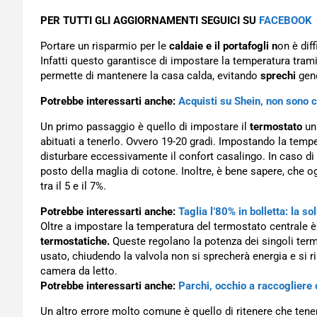
PER TUTTI GLI AGGIORNAMENTI SEGUICI SU
FACEBOOK
Portare un risparmio per le
caldaie e il portafogli n
on è dif
Infatti questo garantisce di impostare la temperatura trami
permette di mantenere la casa calda, evitando
sprechi
gene
Potrebbe interessarti anche:
Acquisti su Shein, non sono 
Un primo passaggio è quello di impostare il
termostato
un 
abituati a tenerlo. Ovvero 19-20 gradi. Impostando la temp
disturbare eccessivamente il confort casalingo. In caso di 
posto della maglia di cotone. Inoltre, è bene sapere, che 
tra il 5 e il 7%.
Potrebbe interessarti anche:
Taglia l’80% in bolletta: la s
Oltre a impostare la temperatura del termostato centrale 
termostatiche.
Queste regolano la potenza dei singoli term
usato, chiudendo la valvola non si sprecherà energia e si r
camera da letto.
Potrebbe interessarti anche:
Parchi, occhio a raccogliere 
Un altro errore molto comune è quello di ritenere che ten