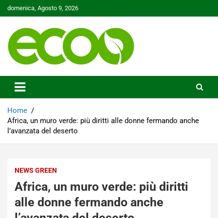
Skip
domenica, Agosto 9, 2026
to
content
Tutelare il nostro Pianeta è la nostra priorità
Ecoo.it
Home
Africa, un muro verde: più diritti alle donne fermando anche
l’avanzata del deserto
NEWS GREEN
Africa, un muro verde: più diritti
alle donne fermando anche
l’avanzata del deserto