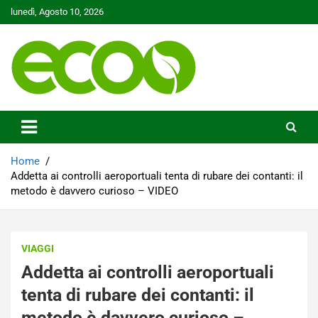
Skip
lunedì, Agosto 10, 2026
to
content
Tutelare il nostro Pianeta è la nostra priorità
Ecoo.it
Home
Addetta ai controlli aeroportuali tenta di rubare dei contanti: il
metodo è davvero curioso – VIDEO
VIAGGI
Addetta ai controlli aeroportuali
tenta di rubare dei contanti: il
metodo è davvero curioso –