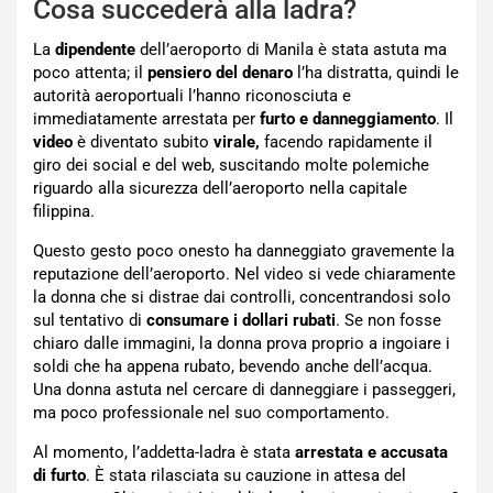
Cosa succederà alla ladra?
La
dipendente
dell’aeroporto di Manila è stata astuta ma
poco attenta; il
pensiero del denaro
l’ha distratta, quindi le
autorità aeroportuali l’hanno riconosciuta e
immediatamente arrestata per
furto e danneggiamento
. Il
video
è diventato subito
virale,
facendo rapidamente il
giro dei social e del web, suscitando molte polemiche
riguardo alla sicurezza dell’aeroporto nella capitale
filippina.
Questo gesto poco onesto ha danneggiato gravemente la
reputazione dell’aeroporto. Nel video si vede chiaramente
la donna che si distrae dai controlli, concentrandosi solo
sul tentativo di
consumare i dollari rubati
. Se non fosse
chiaro dalle immagini, la donna prova proprio a ingoiare i
soldi che ha appena rubato, bevendo anche dell’acqua.
Una donna astuta nel cercare di danneggiare i passeggeri,
ma poco professionale nel suo comportamento.
Al momento, l’addetta-ladra è stata
arrestata e accusata
di furto
. È stata rilasciata su cauzione in attesa del