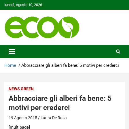
Skip
lunedì, Agosto 10, 2026
to
content
Tutelare il nostro Pianeta è la nostra priorità
Ecoo.it
Home
Abbracciare gli alberi fa bene: 5 motivi per crederci
NEWS GREEN
Abbracciare gli alberi fa bene: 5
motivi per crederci
19 Agosto 2015
Laura De Rosa
[multipage]