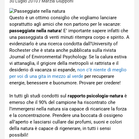
30 Luglio 2010
Marzia Giupponi
Questo è un ottimo consiglio che vogliamo lanciare
soprattutto agli amici che non partono per le vacanze:
passeggiate nella natura
! E’ importante sapere infatti che
una passeggiata di venti minuti ritempra corpo e spirito. A
evidenziarlo è una ricerca condotta dall’University of
Rochester che è stata anche pubblicata sulla rivista
Journal of Environmental Psychology. Se la calura estiva
vi attanaglia, il grigiore della metropoli vi rattrista e il
desiderio di vacanza si espande,
non c’è niente di meglio
per voi di una gita in mezzo al verde
per recuperare
energie, benessere e buonumore. Provare per credere!
In tutti gli studi condotti sul
rapporto psicologia-natura
è
emerso che il 90% del campione ha riscontrato che
l’immergersi nella natura sia capace di ricaricare la forza
e la concentrazione. Prendere una boccata di ossigeno
all’aperto e lasciarsi cullare dai profumi, suoni e colori
della natura è capace di rigenerare, in tutti i sensi
possibili!