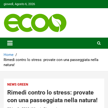
Skip
giovedì, Agosto 6, 2026
to
content
Tutelare il nostro Pianeta è la nostra priorità
Ecoo.it
Home
Rimedi contro lo stress: provate con una passeggiata nella
natura!
NEWS GREEN
Rimedi contro lo stress: provate
con una passeggiata nella natura!