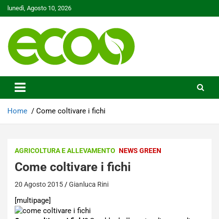
Skip
lunedì, Agosto 10, 2026
to
content
Tutelare il nostro Pianeta è la nostra priorità
Ecoo.it
Home
Come coltivare i fichi
AGRICOLTURA E ALLEVAMENTO
NEWS GREEN
Come coltivare i fichi
20 Agosto 2015
Gianluca Rini
[multipage]