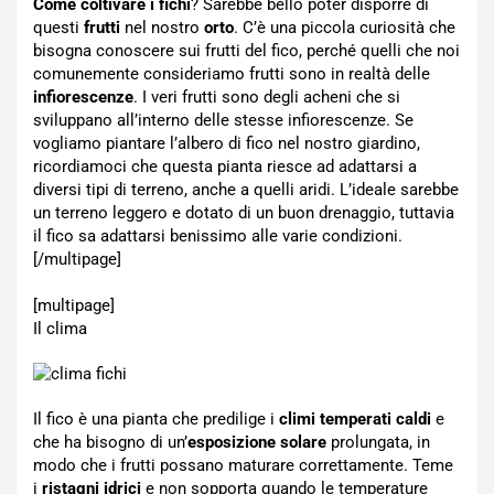
Come coltivare i fichi
? Sarebbe bello poter disporre di
questi
frutti
nel nostro
orto
. C’è una piccola curiosità che
bisogna conoscere sui frutti del fico, perché quelli che noi
comunemente consideriamo frutti sono in realtà delle
infiorescenze
. I veri frutti sono degli acheni che si
sviluppano all’interno delle stesse infiorescenze. Se
vogliamo piantare l’albero di fico nel nostro giardino,
ricordiamoci che questa pianta riesce ad adattarsi a
diversi tipi di terreno, anche a quelli aridi. L’ideale sarebbe
un terreno leggero e dotato di un buon drenaggio, tuttavia
il fico sa adattarsi benissimo alle varie condizioni.
[/multipage]
[multipage]
Il clima
Il fico è una pianta che predilige i
climi temperati caldi
e
che ha bisogno di un’
esposizione solare
prolungata, in
modo che i frutti possano maturare correttamente. Teme
i
ristagni idrici
e non sopporta quando le temperature