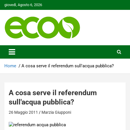
Skip
giovedì, Agosto 6, 2026
to
content
Tutelare il nostro Pianeta è la nostra priorità
Ecoo.it
Home
A cosa serve il referendum sull'acqua pubblica?
A cosa serve il referendum
sull'acqua pubblica?
26 Maggio 2011
Marzia Giupponi