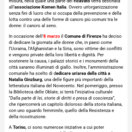
misura, nella quale una parte del
ricavato
verrà destinata
all’
associazione Komen Italia
. Ovvero un’organizzazione
senza fini di lucro che si occupa della prevenzione e della
lotta contro una delle forme di cancro più comuni tra le
donne: il cancro al seno.
In occasione dell’
8 marzo
il
Comune di Firenze
ha deciso
di dedicare la giornata alle donne che, in paesi come
l’Ucraina, l’Afghanistan e la Siria, sono vittime dei conflitti
e vengono private della loro libertà e dignità. Per
sostenere la causa, i palazzi storici e i monumenti della
città saranno illuminati di giallo. Inoltre, l’amministrazione
comunale ha scelto di d
edicare un’area della città a
Natalia Ginzburg
, una delle figure più importanti della
letteratura italiana del Novecento. Nel pomeriggio, presso
la Biblioteca delle Oblate, si terrà l’iniziativa culturale
“
Dalla parte di lei, storie di diritti e presa di coscienza
“,
che ripercorrerà un capitolo doloroso della storia italiana,
con uno sguardo femminile, quello della Resistenza e
della ricostruzione.
A
Torino,
ci sono numerose iniziative a cui poter