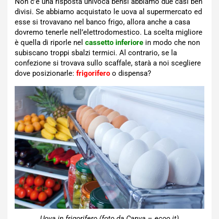
Non c’è una risposta univoca bensì abbiamo due casi ben
divisi. Se abbiamo acquistato le uova al supermercato ed
esse si trovavano nel banco frigo, allora anche a casa
dovremo tenerle nell’elettrodomestico. La scelta migliore
è quella di riporle nel
cassetto inferiore
in modo che non
subiscano troppi sbalzi termici. Al contrario, se la
confezione si trovava sullo scaffale, starà a noi scegliere
dove posizionarle:
frigorifero
o dispensa?
Uova in frigorifero (foto da Canva – ecoo.it)