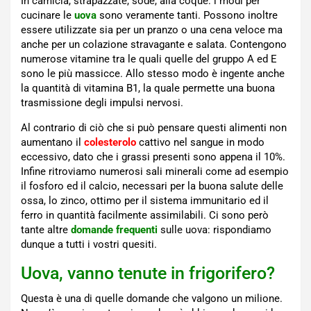
In camicia, strapazzate, sode, alla coque: i modi per
cucinare le
uova
sono veramente tanti. Possono inoltre
essere utilizzate sia per un pranzo o una cena veloce ma
anche per un colazione stravagante e salata. Contengono
numerose vitamine tra le quali quelle del gruppo A ed E
sono le più massicce. Allo stesso modo è ingente anche
la quantità di vitamina B1, la quale permette una buona
trasmissione degli impulsi nervosi.
Al contrario di ciò che si può pensare questi alimenti non
aumentano il
colesterolo
cattivo nel sangue in modo
eccessivo, dato che i grassi presenti sono appena il 10%.
Infine ritroviamo numerosi sali minerali come ad esempio
il fosforo ed il calcio, necessari per la buona salute delle
ossa, lo zinco, ottimo per il sistema immunitario ed il
ferro in quantità facilmente assimilabili. Ci sono però
tante altre
domande frequenti
sulle uova: rispondiamo
dunque a tutti i vostri quesiti.
Uova, vanno tenute in frigorifero?
Questa è una di quelle domande che valgono un milione.