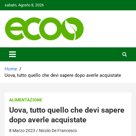
Skip
sabato, Agosto 8, 2026
to
content
Tutelare il nostro Pianeta è la nostra priorità
Ecoo.it
Home
Uova, tutto quello che devi sapere dopo averle acquistate
ALIMENTAZIONE
Uova, tutto quello che devi sapere
dopo averle acquistate
8 Marzo 2023
Nicolo De Francesco