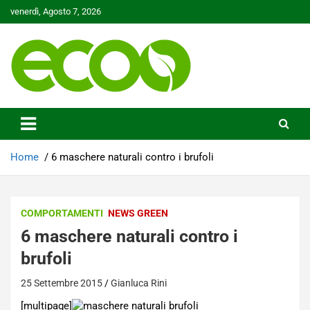
Skip
venerdì, Agosto 7, 2026
to
content
Tutelare il nostro Pianeta è la nostra priorità
Ecoo.it
Home
6 maschere naturali contro i brufoli
COMPORTAMENTI
NEWS GREEN
6 maschere naturali contro i
brufoli
25 Settembre 2015
Gianluca Rini
[multipage]