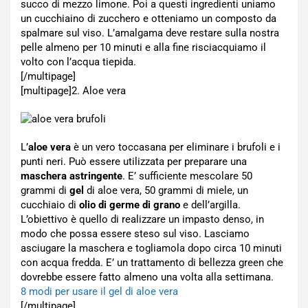
succo di mezzo limone. Poi a questi ingredienti uniamo
un cucchiaino di zucchero e otteniamo un composto da
spalmare sul viso. L’amalgama deve restare sulla nostra
pelle almeno per 10 minuti e alla fine risciacquiamo il
volto con l’acqua tiepida.
[/multipage]
[multipage]
2. Aloe vera
L’
aloe vera
è un vero toccasana per eliminare i brufoli e i
punti neri. Può essere utilizzata per preparare una
maschera astringente
. E’ sufficiente mescolare 50
grammi di
gel
di aloe vera, 50 grammi di miele, un
cucchiaio di
olio di germe di grano
e dell’argilla.
L’obiettivo è quello di realizzare un impasto denso, in
modo che possa essere steso sul viso. Lasciamo
asciugare la maschera e togliamola dopo circa 10 minuti
con acqua fredda. E’ un trattamento di bellezza green che
dovrebbe essere fatto almeno una volta alla settimana.
8 modi per usare il gel di aloe vera
[/multipage]