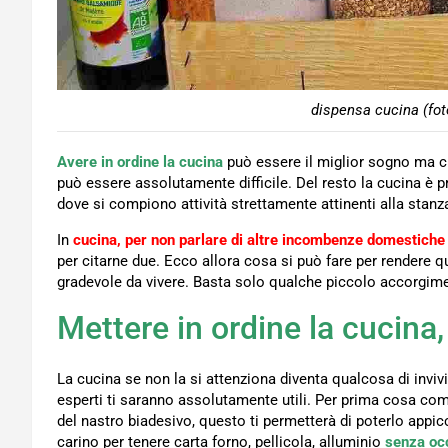
dispensa cucina (fot
Avere in ordine la cucina
può essere il miglior sogno ma c
può essere assolutamente difficile. Del resto la cucina è p
dove si compiono attività strettamente attinenti alla stan
In
cucina, per non parlare di altre incombenze domestiche
per citarne due. Ecco allora cosa si può fare per rendere
gradevole da vivere. Basta solo qualche piccolo accorgim
Mettere in ordine la cucina, 
La cucina se non la si attenziona diventa qualcosa di invivi
esperti ti saranno assolutamente utili. Per prima cosa comp
del nastro biadesivo, questo ti permetterà di poterlo appi
carino per tenere carta forno, pellicola, alluminio
senza oc