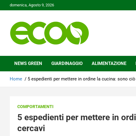
Skip
domenica, Agosto 9, 2026
to
content
Tutelare il nostro Pianeta è la nostra priorità
Ecoo.it
NEWS GREEN
GIARDINAGGIO
ALIMENTAZIONE
Home
5 espedienti per mettere in ordine la cucina: sono ciò
COMPORTAMENTI
5 espedienti per mettere in ord
cercavi