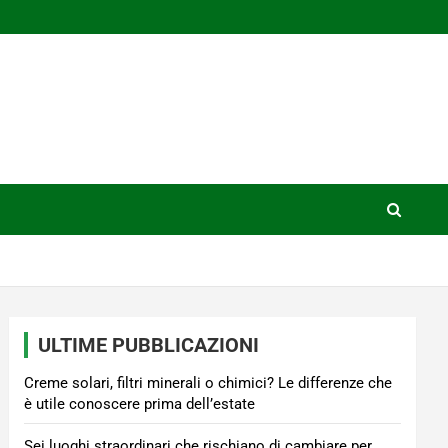
ULTIME PUBBLICAZIONI
Creme solari, filtri minerali o chimici? Le differenze che
è utile conoscere prima dell’estate
Sei luoghi straordinari che rischiano di cambiare per