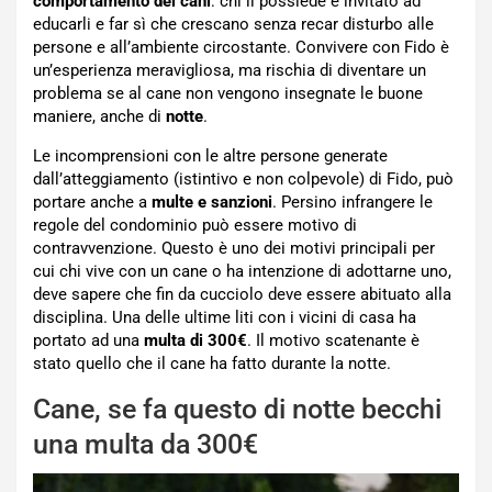
comportamento dei cani
: chi li possiede è invitato ad
educarli e far sì che crescano senza recar disturbo alle
persone e all’ambiente circostante. Convivere con Fido è
un’esperienza meravigliosa, ma rischia di diventare un
problema se al cane non vengono insegnate le buone
maniere, anche di
notte
.
Le incomprensioni con le altre persone generate
dall’atteggiamento (istintivo e non colpevole) di Fido, può
portare anche a
multe e sanzioni
. Persino infrangere le
regole del condominio può essere motivo di
contravvenzione. Questo è uno dei motivi principali per
cui chi vive con un cane o ha intenzione di adottarne uno,
deve sapere che fin da cucciolo deve essere abituato alla
disciplina. Una delle ultime liti con i vicini di casa ha
portato ad una
multa di 300€
. Il motivo scatenante è
stato quello che il cane ha fatto durante la notte.
Cane, se fa questo di notte becchi
una multa da 300€