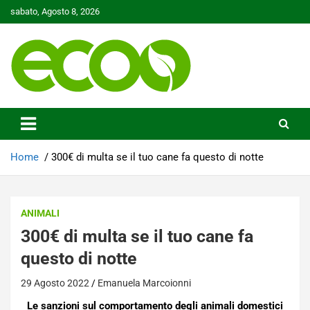
Skip
sabato, Agosto 8, 2026
to
content
Tutelare il nostro Pianeta è la nostra priorità
Ecoo.it
Home
300€ di multa se il tuo cane fa questo di notte
ANIMALI
300€ di multa se il tuo cane fa
questo di notte
29 Agosto 2022
Emanuela Marcoionni
Le sanzioni sul comportamento degli animali domestici