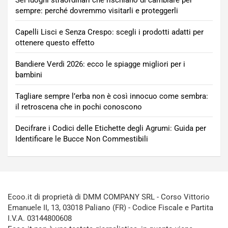
Sei luoghi straordinari che rischiano di cambiare per
sempre: perché dovremmo visitarli e proteggerli
Capelli Lisci e Senza Crespo: scegli i prodotti adatti per
ottenere questo effetto
Bandiere Verdi 2026: ecco le spiagge migliori per i
bambini
Tagliare sempre l’erba non è così innocuo come sembra:
il retroscena che in pochi conoscono
Decifrare i Codici delle Etichette degli Agrumi: Guida per
Identificare le Bucce Non Commestibili
Ecoo.it di proprietà di DMM COMPANY SRL - Corso Vittorio
Emanuele II, 13, 03018 Paliano (FR) - Codice Fiscale e Partita
I.V.A. 03144800608