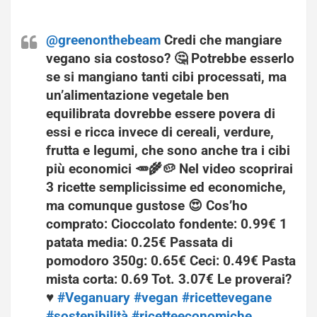
@greenonthebeam
Credi che mangiare
vegano sia costoso? 🤔 Potrebbe esserlo
se si mangiano tanti cibi processati, ma
un’alimentazione vegetale ben
equilibrata dovrebbe essere povera di
essi e ricca invece di cereali, verdure,
frutta e legumi, che sono anche tra i cibi
più economici 🥕🌾🥔 Nel video scoprirai
3 ricette semplicissime ed economiche,
ma comunque gustose 😍 Cos’ho
comprato: Cioccolato fondente: 0.99€ 1
patata media: 0.25€ Passata di
pomodoro 350g: 0.65€ Ceci: 0.49€ Pasta
mista corta: 0.69 Tot. 3.07€ Le proverai?
♥️
#Veganuary
#vegan
#ricettevegane
#sostenibilità
#ricetteeconomiche