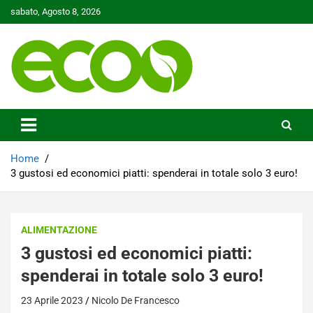
Skip
sabato, Agosto 8, 2026
to
content
Tutelare il nostro Pianeta è la nostra priorità
Ecoo.it
Home
3 gustosi ed economici piatti: spenderai in totale solo 3 euro!
ALIMENTAZIONE
3 gustosi ed economici piatti:
spenderai in totale solo 3 euro!
23 Aprile 2023
Nicolo De Francesco