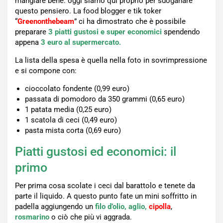
mangiare bene: oggi siamo qui proprio per sdoganare
questo pensiero. La food blogger e tik toker
“
Greenonthebeam
” ci ha dimostrato che è possibile
preparare
3 piatti gustosi e super economici
spendendo
appena
3 euro al supermercato.
La lista della spesa è quella nella foto in sovrimpressione
e si compone con:
cioccolato fondente (0,99 euro)
passata di pomodoro da 350 grammi (0,65 euro)
1 patata media (0,25 euro)
1 scatola di ceci (0,49 euro)
pasta mista corta (0,69 euro)
Piatti gustosi ed economici: il
primo
Per prima cosa scolate i ceci dal barattolo e tenete da
parte il liquido. A questo punto fate un mini soffritto in
padella aggiungendo un
filo d’olio, aglio,
cipolla
,
rosmarino
o ciò che più vi aggrada.