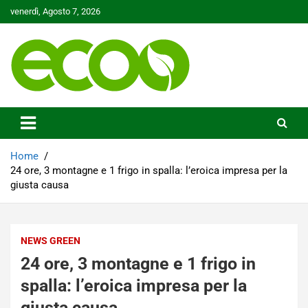
Skip
venerdì, Agosto 7, 2026
to
content
Tutelare il nostro Pianeta è la nostra priorità
Ecoo.it
Home
24 ore, 3 montagne e 1 frigo in spalla: l’eroica impresa per la
giusta causa
NEWS GREEN
24 ore, 3 montagne e 1 frigo in
spalla: l’eroica impresa per la
giusta causa