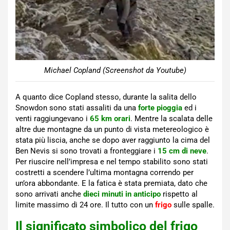
Michael Copland (Screenshot da Youtube)
A quanto dice Copland stesso, durante la salita dello
Snowdon sono stati assaliti da una
forte pioggia
ed i
venti raggiungevano i
65 km orari
. Mentre la scalata delle
altre due montagne da un punto di vista metereologico è
stata più liscia, anche se dopo aver raggiunto la cima del
Ben Nevis si sono trovati a fronteggiare i
15 cm di neve
.
Per riuscire nell’impresa e nel tempo stabilito sono stati
costretti a scendere l’ultima montagna correndo per
un’ora abbondante. E la fatica è stata premiata, dato che
sono arrivati anche
dieci minuti in anticipo
rispetto al
limite massimo di 24 ore. Il tutto con un
frigo
sulle spalle.
Il significato simbolico del frigo