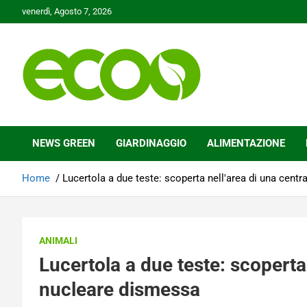
Skip
venerdì, Agosto 7, 2026
to
content
Tutelare il nostro Pianeta è la nostra priorità
Ecoo.it
NEWS GREEN
GIARDINAGGIO
ALIMENTAZIONE
Home
Lucertola a due teste: scoperta nell'area di una cent
ANIMALI
Lucertola a due teste: scoperta 
nucleare dismessa