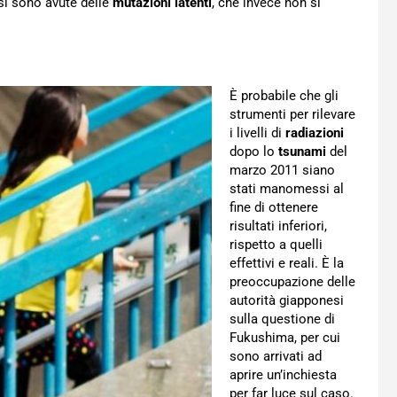
 si sono avute delle
mutazioni latenti
, che invece non si
È probabile che gli
strumenti per rilevare
i livelli di
radiazioni
dopo lo
tsunami
del
marzo 2011 siano
stati manomessi al
fine di ottenere
risultati inferiori,
rispetto a quelli
effettivi e reali. È la
preoccupazione delle
autorità giapponesi
sulla questione di
Fukushima, per cui
sono arrivati ad
aprire un’inchiesta
per far luce sul caso.