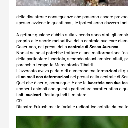
delle disastrose conseguenze che possono essere provoc
spesso avviene in questi casi, le ipotesi sono davvero tant
A gettare qualche dubbio sulla vicenda sono stati gli ambie
proprio alle scorie radioattive della centrale nucleare dis
Casertano, nei pressi della
centrale di Sessa Aurunca
.
Non si sa se si potrebbe trattare di una malformazione “na
della particolare lucertola, secondo alcuni ambientalisti, 
parecchio tempo fa Marcantonio Tibaldi.
L’avvocato aveva parlato di numerose malformazioni di que
di
animali con deformazioni
nei pressi della centrale di S
Quel che è certo, comunque, è che le
lucertole con due tes
scoperti animali con questa particolare caratteristica e 
i
siti nucleari
. Resta quindi il mistero.
GR
Disastro Fukushima: le farfalle radioattive colpite da mal