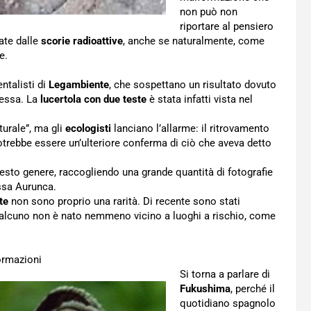
non può non
riportare al pensiero
ate dalle
scorie radioattive
, anche se naturalmente, come
e.
ntalisti di
Legambiente
, che sospettano un risultato dovuto
messa. La
lucertola con due teste
è stata infatti vista nel
turale”, ma gli
ecologisti
lanciano l’allarme: il ritrovamento
potrebbe essere un’ulteriore conferma di ciò che aveva detto
sto genere, raccogliendo una grande quantità di fotografie
essa Aurunca.
te
non sono proprio una rarità. Di recente sono stati
qualcuno non è nato nemmeno vicino a luoghi a rischio, come
formazioni
Si torna a parlare di
Fukushima
, perché il
quotidiano spagnolo