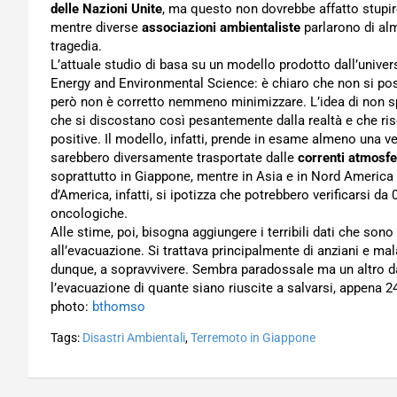
delle Nazioni Unite
, ma questo non dovrebbe affatto stupir
mentre diverse
associazioni ambientaliste
parlarono di alm
tragedia.
L’attuale studio di basa su un modello prodotto dall’univers
Energy and Environmental Science: è chiaro che non si po
però non è corretto nemmeno minimizzare. L’idea di non s
che si discostano così pesantemente dalla realtà e che risc
positive. Il modello, infatti, prende in esame almeno una ve
sarebbero diversamente trasportate dalle
correnti atmosfe
soprattutto in Giappone, mentre in Asia e in Nord America i
d’America, infatti, si ipotizza che potrebbero verificarsi d
oncologiche.
Alle stime, poi, bisogna aggiungere i terribili dati che sono
all’evacuazione. Si trattava principalmente di anziani e mal
dunque, a sopravvivere. Sembra paradossale ma un altro d
l’evacuazione di quante siano riuscite a salvarsi, appena 2
photo:
bthomso
Tags:
Disastri Ambientali
,
Terremoto in Giappone