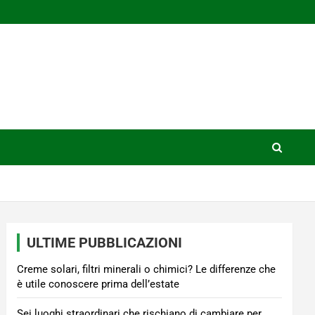
ULTIME PUBBLICAZIONI
Creme solari, filtri minerali o chimici? Le differenze che
è utile conoscere prima dell’estate
Sei luoghi straordinari che rischiano di cambiare per