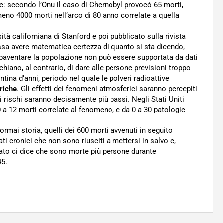
e: secondo l’Onu il caso di Chernobyl provocò 65 morti,
eno 4000 morti nell’arco di 80 anno correlate a quella
ità californiana di Stanford e poi pubblicato sulla rivista
ssa avere matematica certezza di quanto si sta dicendo,
paventare la popolazione non può essere supportata da dati
hiano, al contrario, di dare alle persone previsioni troppo
ntina d’anni, periodo nel quale le polveri radioattive
riche
. Gli effetti dei fenomeni atmosferici saranno percepiti
 rischi saranno decisamente più bassi. Negli Stati Uniti
a 0 a 12 morti correlate al fenomeno, e da 0 a 30 patologie
 ormai storia, quelli dei 600 morti avvenuti in seguito
ati cronici che non sono riusciti a mettersi in salvo e,
ato ci dice che sono morte più persone durante
45.