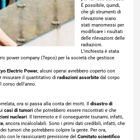
È possibile, quindi,
che gli strumenti di
rilevazione siano
stati manomessi per
modificare i risultati
delle rilevazioni delle
radiazioni.
L’inchiesta è stata
ctric power company (Tepco) per la società che gestisce
yo Electric Power,
alcuni operai avrebbero coperto con
er misurare il quantitativo di
radiazioni assorbite
dal corpo
il corso dell’anno.
rrelata, ora si passa alla conta dei morti. Il
disastro di
ui
casi di tumori
che potrebbero essere riscontrati e che
zioni nucleari
. Il terremoto e il conseguente tsunami, infatti,
te
, ancora incalcolabili. Sono i primi dati credibili, infatti, che
 dei tumori che potrebbero colpire la gente. Per ora,
sto con le rassicuranti previsione del
Comitato scientifico