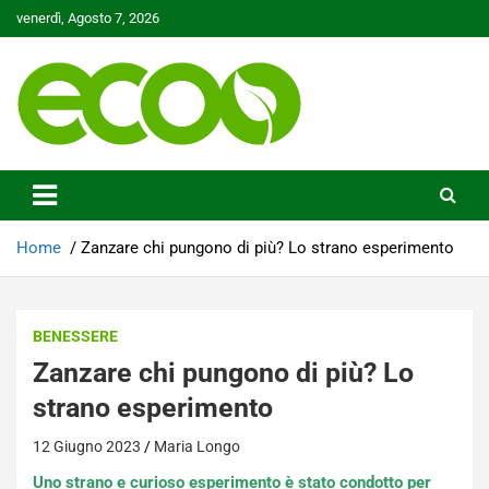
Skip
venerdì, Agosto 7, 2026
to
content
Tutelare il nostro Pianeta è la nostra priorità
Ecoo.it
Home
Zanzare chi pungono di più? Lo strano esperimento
BENESSERE
Zanzare chi pungono di più? Lo
strano esperimento
12 Giugno 2023
Maria Longo
Uno strano e curioso esperimento è stato condotto per