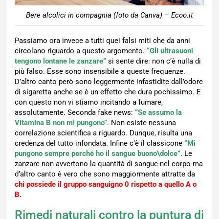
Bere alcolici in compagnia (foto da Canva) – Ecoo.it
Passiamo ora invece a tutti quei falsi miti che da anni
circolano riguardo a questo argomento.
“Gli ultrasuoni
tengono lontane le zanzare”
si sente dire: non c’è nulla di
più falso. Esse sono insensibile a queste frequenze.
D’altro canto però sono leggermente infastidite dall’odore
di sigaretta anche se è un effetto che dura pochissimo. E
con questo non vi stiamo incitando a fumare,
assolutamente. Seconda fake news:
“Se assumo la
Vitamina B non mi pungono”
. Non esiste nessuna
correlazione scientifica a riguardo. Dunque, risulta una
credenza del tutto infondata. Infine c’è il classicone
“Mi
pungono sempre perché ho il sangue buono\dolce”
. Le
zanzare non avvertono la quantità di sangue nel corpo ma
d’altro canto è vero che sono maggiormente attratte da
chi possiede il gruppo sanguigno 0 rispetto a quello A o
B.
Rimedi naturali contro la puntura di