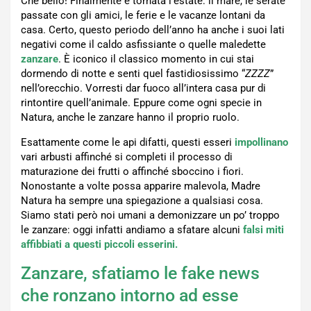
Che bello! Finalmente è tornata l’estate: il mare, le serate
passate con gli amici, le ferie e le vacanze lontani da
casa. Certo, questo periodo dell’anno ha anche i suoi lati
negativi come il caldo asfissiante o quelle maledette
zanzare
. È iconico il classico momento in cui stai
dormendo di notte e senti quel fastidiosissimo “
ZZZZ
”
nell’orecchio. Vorresti dar fuoco all’intera casa pur di
rintontire quell’animale. Eppure come ogni specie in
Natura, anche le zanzare hanno il proprio ruolo.
Esattamente come le api difatti, questi esseri
impollinano
vari arbusti affinché si completi il processo di
maturazione dei frutti o affinché sboccino i fiori.
Nonostante a volte possa apparire malevola, Madre
Natura ha sempre una spiegazione a qualsiasi cosa.
Siamo stati però noi umani a demonizzare un po’ troppo
le zanzare: oggi infatti andiamo a sfatare alcuni
falsi miti
affibbiati a questi piccoli esserini.
Zanzare, sfatiamo le fake news
che ronzano intorno ad esse