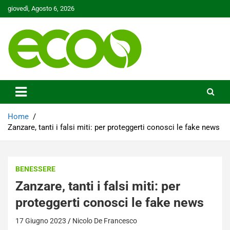
Skip
giovedì, Agosto 6, 2026
to
content
Tutelare il nostro Pianeta è la nostra priorità
Ecoo.it
Home
Zanzare, tanti i falsi miti: per proteggerti conosci le fake news
BENESSERE
Zanzare, tanti i falsi miti: per
proteggerti conosci le fake news
17 Giugno 2023
Nicolo De Francesco