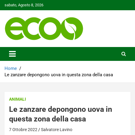
Skip
sabato, Agosto 8, 2026
to
content
Tutelare il nostro Pianeta è la nostra priorità
Ecoo.it
Home
Le zanzare depongono uova in questa zona della casa
ANIMALI
Le zanzare depongono uova in
questa zona della casa
7 Ottobre 2022
Salvatore Lavino