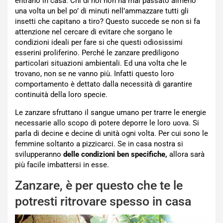
entrano in casa. Chi di noi non ha mai passato almeno
una volta un bel po’ di minuti nell’ammazzare tutti gli
insetti che capitano a tiro? Questo succede se non si fa
attenzione nel cercare di evitare che sorgano le
condizioni ideali per fare si che questi odiosissimi
esserini proliferino. Perché le zanzare prediligono
particolari situazioni ambientali. Ed una volta che le
trovano, non se ne vanno più. Infatti questo loro
comportamento è dettato dalla necessità di garantire
continuità della loro specie.
Le zanzare sfruttano il sangue umano per trarre le energie
necessarie allo scopo di potere deporre le loro uova. Si
parla di decine e decine di unità ogni volta. Per cui sono le
femmine soltanto a pizzicarci. Se in casa nostra si
svilupperanno
delle condizioni ben specifiche,
allora sarà
più facile imbattersi in esse.
Zanzare, è per questo che te le
potresti ritrovare spesso in casa