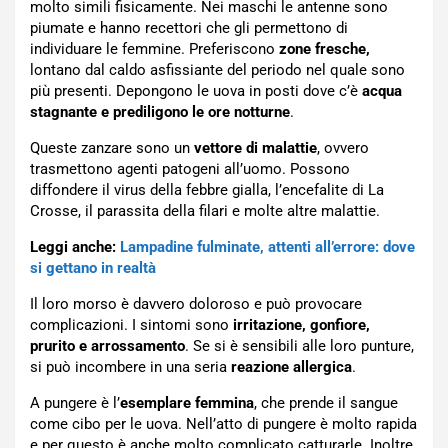
molto simili fisicamente. Nei maschi le antenne sono
piumate e hanno recettori che gli permettono di
individuare le femmine. Preferiscono
zone fresche,
lontano dal caldo asfissiante del periodo nel quale sono
più presenti. Depongono le uova in posti dove c’è
acqua
stagnante e prediligono le ore notturne
.
Queste zanzare sono un
vettore di malattie
, ovvero
trasmettono agenti patogeni all’uomo. Possono
diffondere il virus della febbre gialla, l’encefalite di La
Crosse, il parassita della filari e molte altre malattie.
Leggi anche:
Lampadine fulminate, attenti all’errore: dove
si gettano in realtà
Il loro morso è davvero doloroso e può provocare
complicazioni. I sintomi sono
irritazione, gonfiore,
prurito e arrossamento
. Se si è sensibili alle loro punture,
si può incombere in una seria
reazione allergica
.
A pungere è l’
esemplare femmina
, che prende il sangue
come cibo per le uova. Nell’atto di pungere è molto rapida
e per questo è anche molto complicato catturarle. Inoltre,