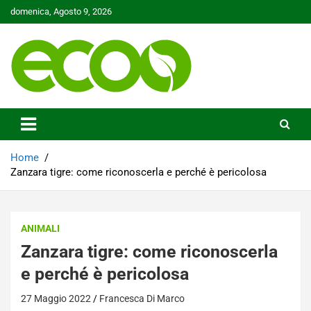
Skip
domenica, Agosto 9, 2026
to
content
Tutelare il nostro Pianeta è la nostra priorità
Ecoo.it
Home
Zanzara tigre: come riconoscerla e perché è pericolosa
ANIMALI
Zanzara tigre: come riconoscerla
e perché è pericolosa
27 Maggio 2022
Francesca Di Marco