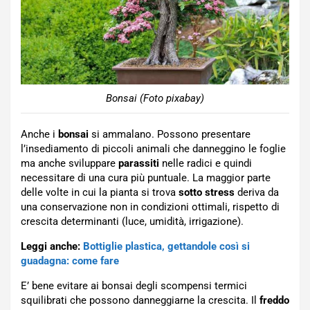
Bonsai (Foto pixabay)
Anche i
bonsai
si ammalano. Possono presentare
l’insediamento di piccoli animali che danneggino le foglie
ma anche sviluppare
parassiti
nelle radici e quindi
necessitare di una cura più puntuale. La maggior parte
delle volte in cui la pianta si trova
sotto stress
deriva da
una conservazione non in condizioni ottimali, rispetto di
crescita determinanti (luce, umidità, irrigazione).
Leggi anche:
Bottiglie plastica, gettandole così si
guadagna: come fare
E’ bene evitare ai bonsai degli scompensi termici
squilibrati che possono danneggiarne la crescita. Il
freddo