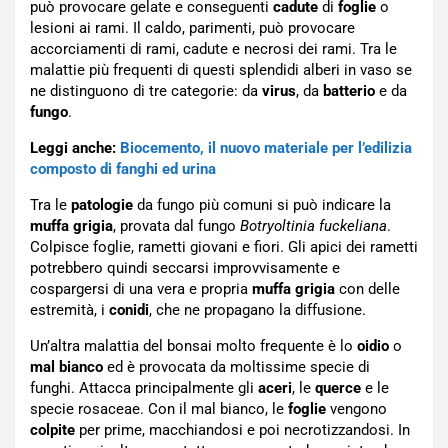
può provocare gelate e conseguenti
cadute
di
foglie
o
lesioni ai rami. Il caldo, parimenti, può provocare
accorciamenti di rami, cadute e necrosi dei rami. Tra le
malattie più frequenti di questi splendidi alberi in vaso se
ne distinguono di tre categorie: da
virus
, da
batterio
e da
fungo
.
Leggi anche:
Biocemento, il nuovo materiale per l’edilizia
composto di fanghi ed urina
Tra le
patologie
da fungo più comuni si può indicare la
muffa grigia
, provata dal fungo
Botryoltinia fuckeliana
.
Colpisce foglie, rametti giovani e fiori. Gli apici dei rametti
potrebbero quindi seccarsi improvvisamente e
cospargersi di una vera e propria
muffa grigia
con delle
estremità, i
conidi
, che ne propagano la diffusione.
Un’altra malattia del bonsai molto frequente è lo
oidio
o
mal bianco
ed è provocata da moltissime specie di
funghi. Attacca principalmente gli
aceri
, le
querce
e le
specie rosaceae. Con il mal bianco, le
foglie
vengono
colpite
per prime, macchiandosi e poi necrotizzandosi. In