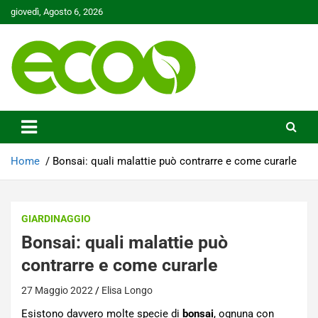
Skip
giovedì, Agosto 6, 2026
to
content
Tutelare il nostro Pianeta è la nostra priorità
Ecoo.it
Home
Bonsai: quali malattie può contrarre e come curarle
GIARDINAGGIO
Bonsai: quali malattie può
contrarre e come curarle
27 Maggio 2022
Elisa Longo
Esistono davvero molte specie di
bonsai
, ognuna con