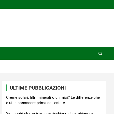
ULTIME PUBBLICAZIONI
Creme solari, filtri minerali o chimici? Le differenze che
è utile conoscere prima dell’estate
Sei luoghi straordinari che rischiano di cambiare per