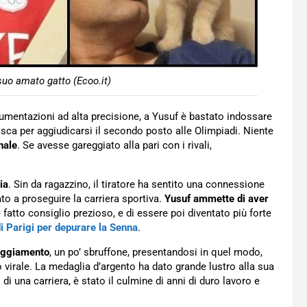
suo amato gatto (Ecoo.it)
umentazioni ad alta precisione, a Yusuf è bastato indossare
asca per aggiudicarsi il secondo posto alle Olimpiadi. Niente
nale
. Se avesse gareggiato alla pari con i rivali,
ia
. Sin da ragazzino, il tiratore ha sentito una connessione
ato a proseguire la carriera sportiva.
Yusuf ammette di aver
e fatto consiglio prezioso, e di essere poi diventato più forte
di Parigi per depurare la Senna
.
teggiamento
, un po’ sbruffone, presentandosi in quel modo,
 virale. La medaglia d’argento ha dato grande lustro alla sua
 di una carriera, è stato il culmine di anni di duro lavoro e