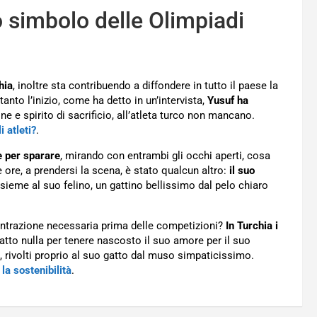
co simbolo delle Olimpiadi
hia
, inoltre sta contribuendo a diffondere in tutto il paese la
anto l’inizio, come ha detto in un’intervista,
Yusuf ha
ne e spirito di sacrificio, all’atleta turco non mancano.
 atleti?
.
e per sparare
, mirando con entrambi gli occhi aperti, cosa
 ore, a prendersi la scena, è stato qualcun altro:
il suo
insieme al suo felino, un gattino bellissimo dal pelo chiaro
centrazione necessaria prima delle competizioni?
In Turchia i
fatto nulla per tenere nascosto il suo amore per il suo
, rivolti proprio al suo gatto dal muso simpaticissimo.
la sostenibilità
.