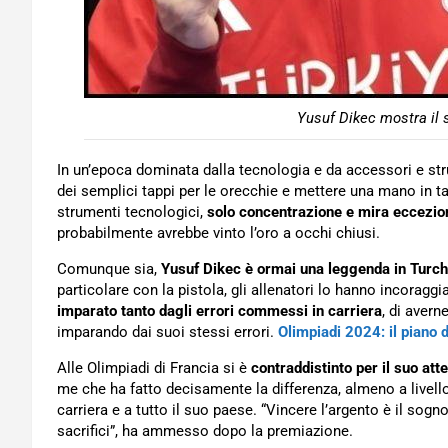
Yusuf Dikec mostra il 
In un’epoca dominata dalla tecnologia e da accessori e str
dei semplici tappi per le orecchie e mettere una mano in t
strumenti tecnologici,
solo concentrazione e mira eccezio
probabilmente avrebbe vinto l’oro a occhi chiusi.
Comunque sia,
Yusuf Dikec è ormai una leggenda in Turch
particolare con la pistola, gli allenatori lo hanno incoraggi
imparato tanto dagli errori commessi in carriera
, di avern
imparando dai suoi stessi errori.
Olimpiadi 2024: il piano 
Alle Olimpiadi di Francia si è
contraddistinto per il suo at
me che ha fatto decisamente la differenza, almeno a livello
carriera e a tutto il suo paese. “Vincere l’argento è il sogno
sacrifici”, ha ammesso dopo la premiazione.