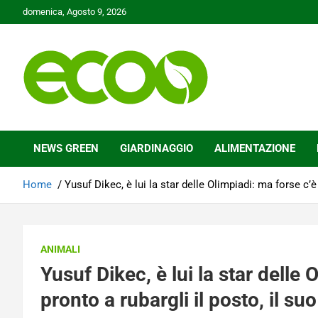
Skip
domenica, Agosto 9, 2026
to
content
Tutelare il nostro Pianeta è la nostra priorità
Ecoo.it
NEWS GREEN
GIARDINAGGIO
ALIMENTAZIONE
Home
Yusuf Dikec, è lui la star delle Olimpiadi: ma forse c’è
ANIMALI
Yusuf Dikec, è lui la star delle
pronto a rubargli il posto, il su