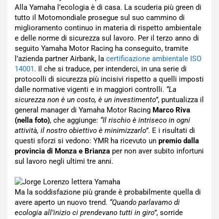
Alla Yamaha l’ecologia è di casa. La scuderia più green di
tutto il Motomondiale prosegue sul suo cammino di
miglioramento continuo in materia di rispetto ambientale
e delle norme di sicurezza sul lavoro. Per il terzo anno di
seguito Yamaha Motor Racing ha conseguito, tramite
l’azienda partner Airbank, la
certificazione ambientale ISO
14001
. Il che si traduce, per intenderci, in una serie di
protocolli di sicurezza più incisivi rispetto a quelli imposti
dalle normative vigenti e in maggiori controlli.
“La
sicurezza non è un costo, è un investimento”
, puntualizza il
general manager di Yamaha Motor Racing
Marco Riva
(nella foto)
, che aggiunge:
“Il rischio è intriseco in ogni
attività, il nostro obiettivo è minimizzarlo”
. E i risultati di
questi sforzi si vedono: YMR ha ricevuto un
premio dalla
provincia di Monza e Brianza
per non aver subito infortuni
sul lavoro negli ultimi tre anni.
Ma la soddisfazione più grande è probabilmente quella di
avere aperto un nuovo trend.
“Quando parlavamo di
ecologia all’inizio ci prendevano tutti in giro”
, sorride