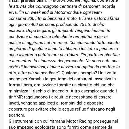
rischi professionali
:
“Il Motomondiale inquina, come tutte
le attività che coinvolgono centinaia di persone”
, ricorda
Riva.
“In un week end di Motomondiale ogni team
consuma 300 litri di benzina a moto. E l’area ristoro sfama
ogni giorno 400 persone, producendo 75 litri di olio
esausto. Dopo le gare, gli impianti vengono lasciati in
condizioni di sporcizia tale che le tempistiche per le
pulizie si aggirano sui tre mesi. Considerando tutto questo
un giorno di qualche anno fa abbiamo iniziato a pensare a
cosa avremmo potuto fare per ridurre l’impatto ambientale
e aumentare la sicurezza del personale. Ne sono nate una
serie di innovazioni, alcune davvero semplici da mettere in
atto, altre più dispendiose”
. Qualche esempio? Una volta
anche per Yamaha la gestione dei carburanti avveniva in
forma libera, ora avviene tramite un circuito chiuso che
minimizza il rischio di incendio. Altro esempio: quando i
tir YMR raggiungono i circuiti e necessitano di essere
lavati, vengono applicati ai tombini delle apposite
coperture per evitare che le acque reflue finiscano negli
scarichi.
Gli strumenti con cui Yamaha Motor Racing prosegue nel
suo impegno ecologista sono forniti come sempre da