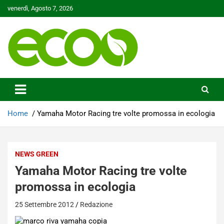
Skip
venerdì, Agosto 7, 2026
to
content
Tutelare il nostro Pianeta è la nostra priorità
Ecoo.it
Home
Yamaha Motor Racing tre volte promossa in ecologia
NEWS GREEN
Yamaha Motor Racing tre volte
promossa in ecologia
25 Settembre 2012
Redazione