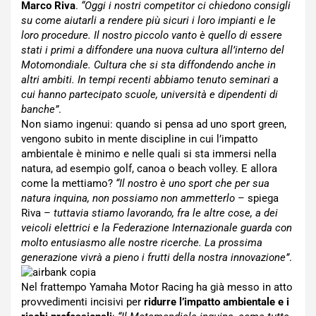
Marco Riva
.
“Oggi i nostri competitor ci chiedono consigli
su come aiutarli a rendere più sicuri i loro impianti e le
loro procedure. Il nostro piccolo vanto è quello di essere
stati i primi a diffondere una nuova cultura all’interno del
Motomondiale. Cultura che si sta diffondendo anche in
altri ambiti. In tempi recenti abbiamo tenuto seminari a
cui hanno partecipato scuole, università e dipendenti di
banche”
.
Non siamo ingenui: quando si pensa ad uno sport green,
vengono subito in mente discipline in cui l’impatto
ambientale è minimo e nelle quali si sta immersi nella
natura, ad esempio golf, canoa o beach volley. E allora
come la mettiamo?
“Il nostro è uno sport che per sua
natura inquina, non possiamo non ammetterlo
– spiega
Riva –
tuttavia stiamo lavorando, fra le altre cose, a dei
veicoli elettrici e la Federazione Internazionale guarda con
molto entusiasmo alle nostre ricerche. La prossima
generazione vivrà a pieno i frutti della nostra innovazione”
.
Nel frattempo Yamaha Motor Racing ha già messo in atto
provvedimenti incisivi per
ridurre l’impatto ambientale e i