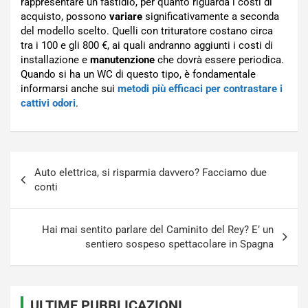
rappresentare un fastidio, per quanto riguarda i costi di
acquisto, possono
variare
significativamente a seconda
del modello scelto. Quelli con trituratore costano circa
tra i 100 e gli 800 €, ai quali andranno aggiunti i costi di
installazione e
manutenzione
che dovrà essere periodica.
Quando si ha un WC di questo tipo, è fondamentale
informarsi anche sui
metodi più efficaci per contrastare i
cattivi odori
.
Navigazione
Auto elettrica, si risparmia davvero? Facciamo due
articoli
conti
Hai mai sentito parlare del Caminito del Rey? E’ un
sentiero sospeso spettacolare in Spagna
ULTIME PUBBLICAZIONI