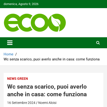
Skip
domenica, Agosto 9, 2026
to
content
Tutelare il nostro Pianeta è la nostra priorità
Ecoo.it
Home
Wc senza scarico, puoi averlo anche in casa: come funziona
NEWS GREEN
Wc senza scarico, puoi averlo
anche in casa: come funziona
16 Settembre 2024
Noemi Aloisi