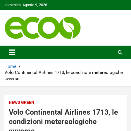
Skip
domenica, Agosto 9, 2026
to
content
Tutelare il nostro Pianeta è la nostra priorità
Ecoo.it
Home
Volo Continental Airlines 1713, le condizioni metereologiche
avverse
NEWS GREEN
Volo Continental Airlines 1713, le
condizioni metereologiche
avverse