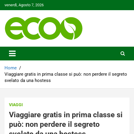
Skip
venerdì, Agosto 7, 2026
to
content
Tutelare il nostro Pianeta è la nostra priorità
Ecoo.it
Home
Viaggiare gratis in prima classe si può: non perdere il segreto
svelato da una hostess
VIAGGI
Viaggiare gratis in prima classe si
può: non perdere il segreto
svelato da una hostess