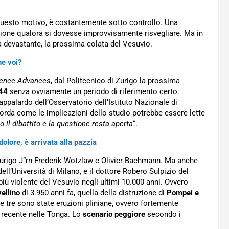
questo motivo, è costantemente sotto controllo. Una
ione qualora si dovesse improvvisamente risvegliare. Ma in
 devastante, la prossima colata del Vesuvio.
he voi?
ence Advances
, dal Politecnico di Zurigo la prossima
944
senza ovviamente un periodo di riferimento certo.
ppalardo dell’Osservatorio dell’Istituto Nazionale di
corda come le implicazioni dello studio potrebbe essere lette
o il dibattito e la questione resta aperta
“.
 dolore, è arrivata alla pazzia
 Zurigo J”rn-Frederik Wotzlaw e Olivier Bachmann. Ma anche
ll’Università di Milano, e il dottore Robero Sulpizio del
iù violente del Vesuvio negli ultimi 10.000 anni. Ovvero
ellino
di 3.950 anni fa, quella della distruzione di
Pompei e
e tre sono state eruzioni pliniane, ovvero fortemente
a recente nelle Tonga. Lo
scenario peggiore
secondo i