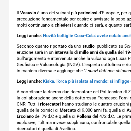
Il
Vesuvio
è uno dei vulcani più
pericolosi
d’Europa e, per 
precauzione fondamentale per capire e avvisare la popolaz
molti continuano a
chiedersi
quando ci sarà, e quanto sarà
Leggi anche:
Novità bottiglie Coca-Cola: avete notato anc
Secondo quanto riportato da uno
studio,
pubblicato su
Sci
eruzione sarà in un
intervallo di mille anni da quella del 1
Sull’argomento è intervenuta anche la vulcanologa Lucia Pa
Geofisica e Vulcanologia (INGV). L’esperta sottolinea e ri
in maniera diversa e aggiunge che “
i nuovi dati non chiudon
Leggi anche:
Kiska, l’orca più isolata al mondo: si infligge
A coordinare la ricerca due ricercatore del Politecnico di
la collaborazione anche della dottoressa Francesca Forni de
CNR. Tutti i
ricercatori
hanno studiano le quattro eruzioni p
quella delle pomici di
Mercato
di 9.000 anni fa, quella di
Av
Ercolano
del 79 d.C e quella di
Pollena
del 472 d.C. Le prim
esplosive, l’ultima invece subpliniano, confrontabile quell
ricercatori è quella di Avellino.