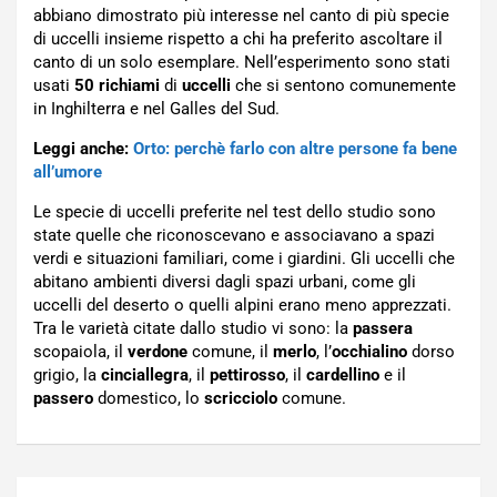
abbiano dimostrato più interesse nel canto di più specie
di uccelli insieme rispetto a chi ha preferito ascoltare il
canto di un solo esemplare. Nell’esperimento sono stati
usati
50 richiami
di
uccelli
che si sentono comunemente
in Inghilterra e nel Galles del Sud.
Leggi anche:
Orto: perchè farlo con altre persone fa bene
all’umore
Le specie di uccelli preferite nel test dello studio sono
state quelle che riconoscevano e associavano a spazi
verdi e situazioni familiari, come i giardini. Gli uccelli che
abitano ambienti diversi dagli spazi urbani, come gli
uccelli del deserto o quelli alpini erano meno apprezzati.
Tra le varietà citate dallo studio vi sono: la
passera
scopaiola, il
verdone
comune, il
merlo
, l’
occhialino
dorso
grigio, la
cinciallegra
, il
pettirosso
, il
cardellino
e il
passero
domestico, lo
scricciolo
comune.
Navigazione