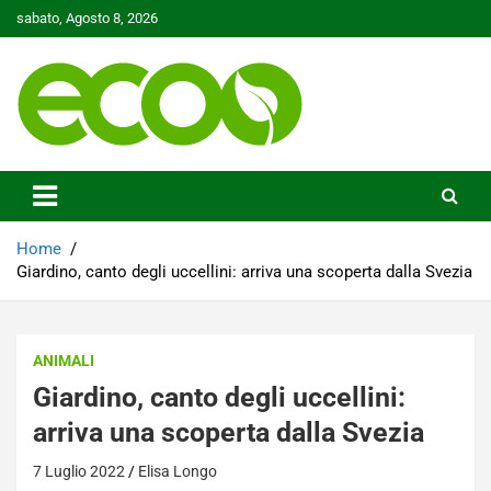
Skip
sabato, Agosto 8, 2026
to
content
Tutelare il nostro Pianeta è la nostra priorità
Ecoo.it
Home
Giardino, canto degli uccellini: arriva una scoperta dalla Svezia
ANIMALI
Giardino, canto degli uccellini:
arriva una scoperta dalla Svezia
7 Luglio 2022
Elisa Longo