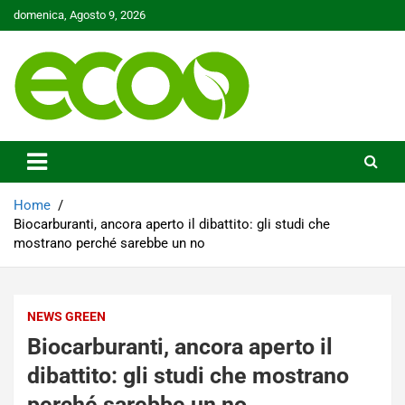
Skip
domenica, Agosto 9, 2026
to
content
Tutelare il nostro Pianeta è la nostra priorità
Ecoo.it
Home
Biocarburanti, ancora aperto il dibattito: gli studi che
mostrano perché sarebbe un no
NEWS GREEN
Biocarburanti, ancora aperto il
dibattito: gli studi che mostrano
perché sarebbe un no