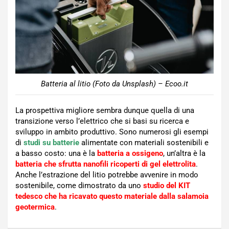
Batteria al litio (Foto da Unsplash) – Ecoo.it
La prospettiva migliore sembra dunque quella di una
transizione verso l’elettrico che si basi su ricerca e
sviluppo in ambito produttivo. Sono numerosi gli esempi
di
studi su batterie
alimentate con materiali sostenibili e
a basso costo: una è la
batteria a ossigeno
, un’altra è la
batteria che sfrutta nanofili ricoperti di gel elettrolita
.
Anche l’estrazione del litio potrebbe avvenire in modo
sostenibile, come dimostrato da uno
studio del KIT
tedesco che ha ricavato questo materiale dalla salamoia
geotermica
.