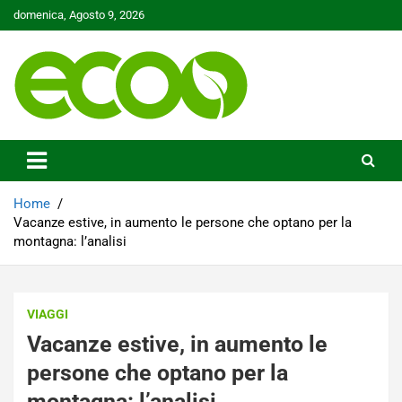
Skip
domenica, Agosto 9, 2026
to
content
Tutelare il nostro Pianeta è la nostra priorità
Ecoo.it
Home
Vacanze estive, in aumento le persone che optano per la
montagna: l’analisi
VIAGGI
Vacanze estive, in aumento le
persone che optano per la
montagna: l’analisi