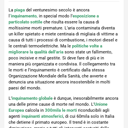
La
piaga
del ventunesimo secolo è ancora
l
‘inquinamento,
in special modo l’
esposizione a
particolato sottile
che risulta essere la causa di
moltissime morti premature. L’aria contaminata diventa
un killer spietato e miete centinaia di migliaia di vittime a
causa di tutti i processi di combustione, i motori diesel e
le centrali termoelettriche. Ma le
politiche volte a
migliorare la qualità dell’aria
sono state un fallimento,
poco incisive e mal gestite. Si deve fare di più e in
maniera più organizzata e condivisa. Il collegamento tra
le morti e l’inquinamento è certificato dalla stessa
Organizzazione Mondiale della Sanità, che avverte e
denuncia una situazione ancora insostenibile in molti
paesi del mondo.
L’
inquinamento globale
è dunque, inesorabilmente ancora
una delle prime cause di morte nel mondo. L’
Unione
Europea
calcola in
300mila le morti
riconducibili agli
agenti
inquinanti atmosferici
, di cui 60mila solo in Italia
che detiene il primato europeo. Il trend è in costante