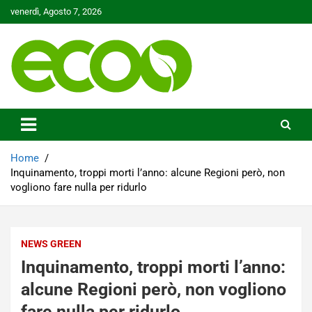
Skip
venerdì, Agosto 7, 2026
to
content
Tutelare il nostro Pianeta è la nostra priorità
Ecoo.it
Home
Inquinamento, troppi morti l’anno: alcune Regioni però, non
vogliono fare nulla per ridurlo
NEWS GREEN
Inquinamento, troppi morti l’anno:
alcune Regioni però, non vogliono
fare nulla per ridurlo