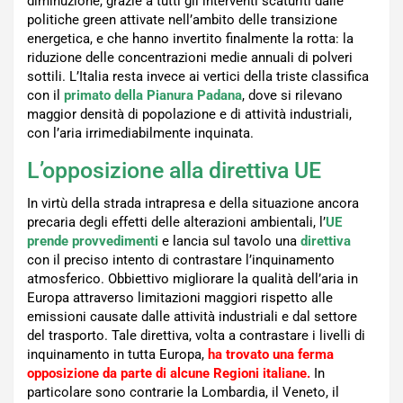
diminuzione, grazie a tutti gli interventi scaturiti dalle
politiche green attivate nell’ambito delle transizione
energetica, e che hanno invertito finalmente la rotta: la
riduzione delle concentrazioni medie annuali di polveri
sottili. L’Italia resta invece ai vertici della triste classifica
con il
primato della Pianura Padana
, dove si rilevano
maggior densità di popolazione e di attività industriali,
con l’aria irrimediabilmente inquinata.
L’opposizione alla direttiva UE
In virtù della strada intrapresa e della situazione ancora
precaria degli effetti delle alterazioni ambientali, l’
UE
prende provvedimenti
e lancia sul tavolo una
direttiva
con il preciso intento di contrastare l’inquinamento
atmosferico. Obbiettivo migliorare la qualità dell’aria in
Europa attraverso limitazioni maggiori rispetto alle
emissioni causate dalle attività industriali e dal settore
del trasporto. Tale direttiva, volta a contrastare i livelli di
inquinamento in tutta Europa,
ha trovato una ferma
opposizione
da parte di alcune Regioni italiane.
In
particolare sono contrarie la Lombardia, il Veneto, il