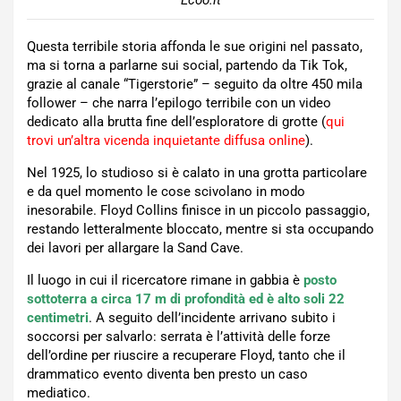
Ecoo.it
Questa terribile storia affonda le sue origini nel passato,
ma si torna a parlarne sui social, partendo da Tik Tok,
grazie al canale “Tigerstorie” – seguito da oltre 450 mila
follower – che narra l’epilogo terribile con un video
dedicato alla brutta fine dell’esploratore di grotte (
qui
trovi un’altra vicenda inquietante diffusa online
).
Nel 1925, lo studioso si è calato in una grotta particolare
e da quel momento le cose scivolano in modo
inesorabile. Floyd Collins finisce in un piccolo passaggio,
restando letteralmente bloccato, mentre si sta occupando
dei lavori per allargare la Sand Cave.
Il luogo in cui il ricercatore rimane in gabbia è
posto
sottoterra a circa 17 m di profondità ed è alto soli 22
centimetri
. A seguito dell’incidente arrivano subito i
soccorsi per salvarlo: serrata è l’attività delle forze
dell’ordine per riuscire a recuperare Floyd, tanto che il
drammatico evento diventa ben presto un caso
mediatico.