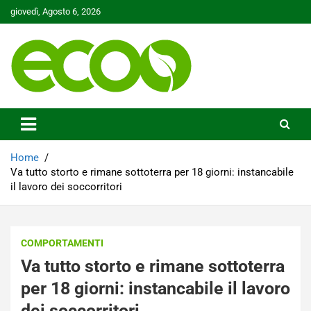
Skip
giovedì, Agosto 6, 2026
to
content
Tutelare il nostro Pianeta è la nostra priorità
Ecoo.it
Home
Va tutto storto e rimane sottoterra per 18 giorni: instancabile
il lavoro dei soccorritori
COMPORTAMENTI
Va tutto storto e rimane sottoterra
per 18 giorni: instancabile il lavoro
dei soccorritori