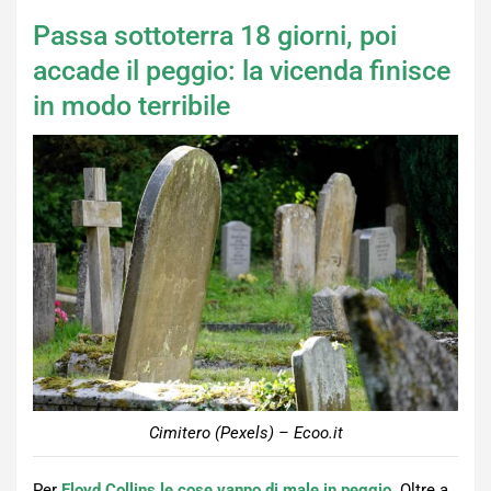
Passa sottoterra 18 giorni, poi
accade il peggio: la vicenda finisce
in modo terribile
Cimitero (Pexels) – Ecoo.it
Per
Floyd Collins le cose vanno di male in peggio
.
Oltre a