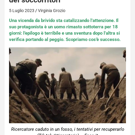
5 Luglio 2023
Virginia Grozio
Una vicenda da brivido sta catalizzando l’attenzione. Il
suo protagonista è un uomo rimasto sottoterra per 18
giorni: l’epilogo è terribile e una sventura dopo l’altra si
verifica portando al peggio. Scopriamo cos’è successo.
Ricercatore caduto in un fosso, i tentativi per recuperarlo