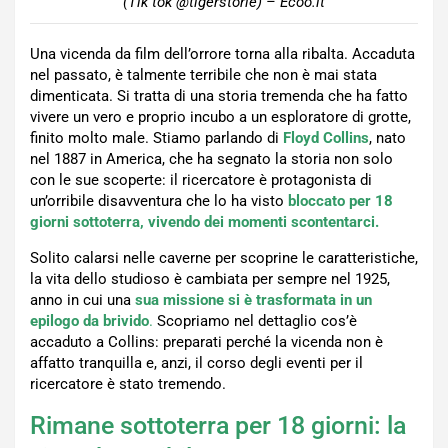
(Tik tok @tigerstorie) – Ecoo.it
Una vicenda da film dell’orrore torna alla ribalta. Accaduta
nel passato, è talmente terribile che non è mai stata
dimenticata. Si tratta di una storia tremenda che ha fatto
vivere un vero e proprio incubo a un esploratore di grotte,
finito molto male. Stiamo parlando di
Floyd Collins
, nato
nel 1887 in America, che ha segnato la storia non solo
con le sue scoperte: il ricercatore è protagonista di
un’orribile disavventura che lo ha visto
bloccato per 18
giorni sottoterra, vivendo dei momenti scontentarci.
Solito calarsi nelle caverne per scoprine le caratteristiche,
la vita dello studioso è cambiata per sempre nel 1925,
anno in cui una
sua missione si è trasformata in un
epilogo da brivido
.
Scopriamo nel dettaglio cos’è
accaduto a Collins: preparati perché la vicenda non è
affatto tranquilla e, anzi, il corso degli eventi per il
ricercatore è stato tremendo.
Rimane sottoterra per 18 giorni: la