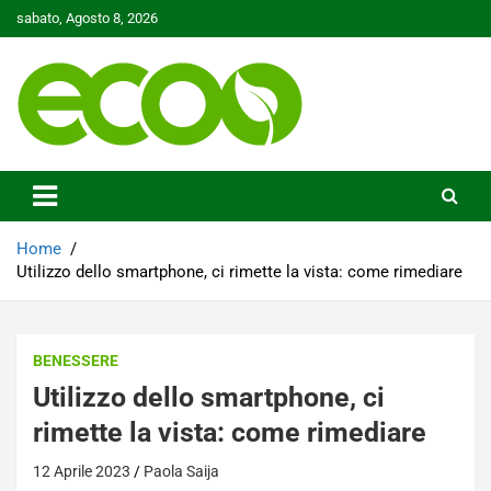
Skip
sabato, Agosto 8, 2026
to
content
Tutelare il nostro Pianeta è la nostra priorità
Ecoo.it
Home
Utilizzo dello smartphone, ci rimette la vista: come rimediare
BENESSERE
Utilizzo dello smartphone, ci
rimette la vista: come rimediare
12 Aprile 2023
Paola Saija