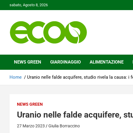
Skip
sabato, Agosto 8, 2026
to
content
Tutelare il nostro Pianeta è la nostra priorità
Ecoo.it
NEWS GREEN
GIARDINAGGIO
ALIMENTAZIONE
Home
Uranio nelle falde acquifere, studio rivela la causa: i fe
NEWS GREEN
Uranio nelle falde acquifere, stud
27 Marzo 2023
Giulia Borraccino