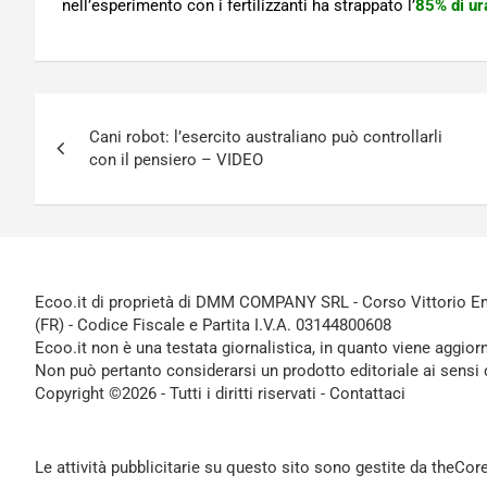
nell’esperimento con i fertilizzanti ha strappato l’
85% di ur
Navigazione
Cani robot: l’esercito australiano può controllarli
articoli
con il pensiero – VIDEO
Ecoo.it di proprietà di DMM COMPANY SRL - Corso Vittorio Ema
(FR) - Codice Fiscale e Partita I.V.A. 03144800608
Ecoo.it non è una testata giornalistica, in quanto viene aggior
Non può pertanto considerarsi un prodotto editoriale ai sensi 
Copyright ©2026 - Tutti i diritti riservati -
Contattaci
Le attività pubblicitarie su questo sito sono gestite da theCo