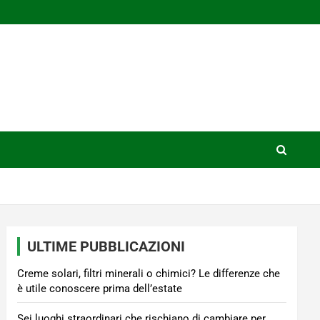
ULTIME PUBBLICAZIONI
Creme solari, filtri minerali o chimici? Le differenze che
è utile conoscere prima dell’estate
Sei luoghi straordinari che rischiano di cambiare per